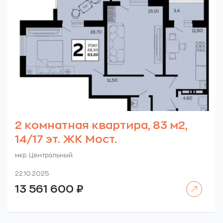
2 комнатная квартира, 83 м2,
14/17 эт. ЖК Мост.
мкр. Центральный.
22.10.2025
Читать далее
13 561 600
₽