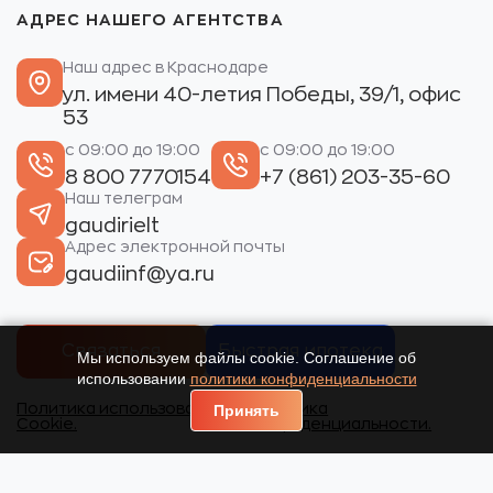
АДРЕС НАШЕГО АГЕНТСТВА
Наш адрес в Краснодаре
ул. имени 40-летия Победы, 39/1, офис
53
с 09:00 до 19:00
с 09:00 до 19:00
8 800 7770154
+7 (861) 203-35-60
Наш телеграм
gaudirielt
Адрес электронной почты
gaudiinf@ya.ru
Связаться
Быстрая ипотека
Мы используем файлы cookie. Соглашение об
использовании
политики конфиденциальности
Политика использования
Политика
Принять
Cookie.
конфиденциальности.