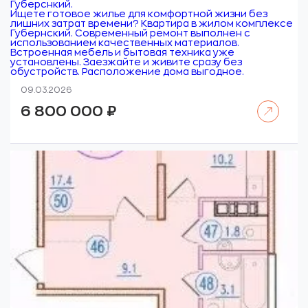
Губерснкий.
Ищете готовое жилье для комфортной жизни без
лишних затрат времени? Квартира в жилом комплексе
Губернский. Современный ремонт выполнен с
использованием качественных материалов.
Встроенная мебель и бытовая техника уже
установлены. Заезжайте и живите сразу без
обустройств. Расположение дома выгодное.
09.03.2026
Читать далее
6 800 000
₽