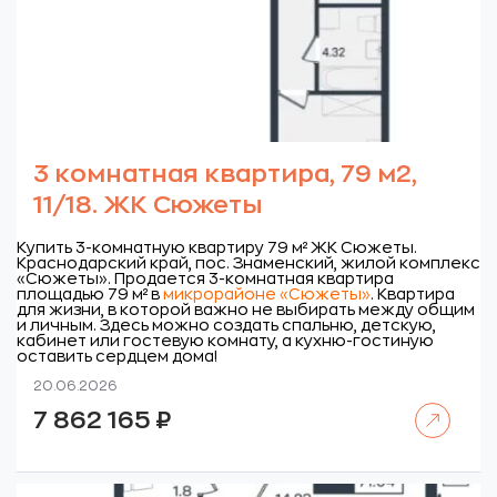
3 комнатная квартира, 79 м2,
11/18. ЖК Сюжеты
Купить 3-комнатную квартиру 79 м² ЖК Сюжеты.
Краснодарский край, пос. Знаменский, жилой комплекс
«Сюжеты».
Продается 3-комнатная квартира
площадью 79 м² в
микрорайоне «Сюжеты»
. Квартира
для жизни, в которой важно не выбирать между общим
и личным. Здесь можно создать спальню, детскую,
кабинет или гостевую комнату, а кухню-гостиную
оставить сердцем дома!
20.06.2026
Читать далее
7 862 165
₽