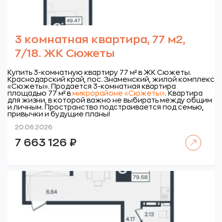
3 комнатная квартира, 77 м2,
7/18. ЖК Сюжеты
Купить 3-комнатную квартиру 77 м² в ЖК Сюжеты.
Краснодарский край, пос. Знаменский, жилой комплекс
«Сюжеты».
Продается 3-комнатная квартира
площадью 77 м² в
микрорайоне «Сюжеты»
. Квартира
для жизни, в которой важно не выбирать между общим
и личным. Пространство подстраивается под семью,
привычки и будущие планы!
20.06.2026
Читать далее
7 663 126
₽