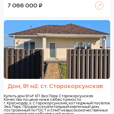
Читать далее
7 066 000
₽
Дом, 91 м2. ст. Старокорсунская
Купить дом 91 м² КП Эко Парк Старокорсунская.
Качество по цене ниже себестоимости.
г. Краснодар, х. Старокорсунский, коттеджный поселок
Эко Парк.
Продается капитальный кирпичный дом,
построенный по ГОСТ и СНиП из высококачественных
материалов для собственной жизни.