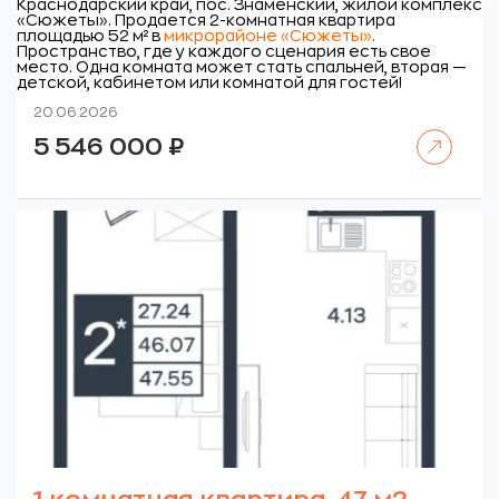
Краснодарский край, пос. Знаменский, жилой комплекс
«Сюжеты».
Продается 2-комнатная квартира
площадью 52 м² в
микрорайоне «Сюжеты»
.
Пространство, где у каждого сценария есть свое
место. Одна комната может стать спальней, вторая —
детской, кабинетом или комнатой для гостей!
20.06.2026
Читать далее
5 546 000
₽