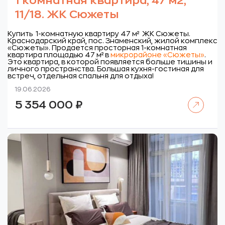
1 комнатная квартира, 47 м2,
11/18. ЖК Сюжеты
Купить 1-комнатную квартиру 47 м² ЖК Сюжеты.
Краснодарский край, пос. Знаменский, жилой комплекс
«Сюжеты».
Продается просторная 1-комнатная
квартира площадью 47 м² в
микрорайоне «Сюжеты»
.
Это квартира, в которой появляется больше тишины и
личного пространства. Большая кухня-гостиная для
встреч, отдельная спальня для отдыха!
19.06.2026
Читать далее
5 354 000
₽