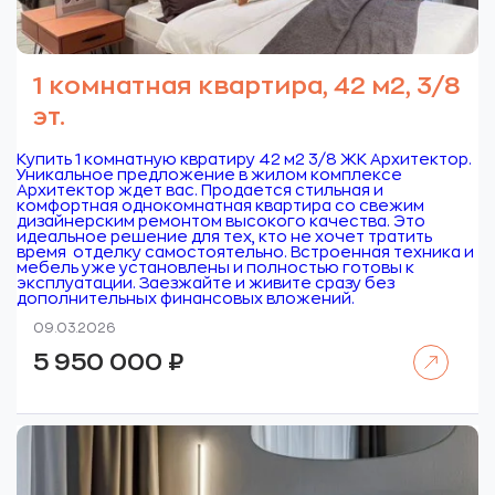
1 комнатная квартира, 42 м2, 3/8
эт.
Купить 1 комнатную квратиру 42 м2 3/8 ЖК Архитектор.
Уникальное предложение в жилом комплексе
Архитектор ждет вас. Продается стильная и
комфортная однокомнатная квартира со свежим
дизайнерским ремонтом высокого качества. Это
идеальное решение для тех, кто не хочет тратить
время отделку самостоятельно. Встроенная техника и
мебель уже установлены и полностью готовы к
эксплуатации. Заезжайте и живите сразу без
дополнительных финансовых вложений.
09.03.2026
Читать далее
5 950 000
₽