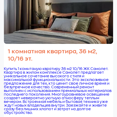
1 комнатная квартира, 36 м2,
10/16 эт.
Купить 1 комнтаную квратиру 36 м2 10/16 ЖК Самолет.
Квартира в жилом комплексе Самолет предлагает
уникальное сочетание высокого стиля и
максимальной функциональности. Это эксклюзивное
предложение для тех, кто ценит свое личное время и
безупречное качество. Современный ремонт
выполнен с использованием премиальных материалов
последнего поколения. Многоуровневое освещение
создает невероятно уютную атмосферу теплым
вечером. Встроенная мебель и бытовая техника уже
ждут новых владельцев внутри. Заезжайте и живите
сразу без лишних хлопот и затрат на долгое
обустройство.