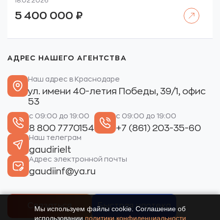
18.02.2026
Читать далее
5 400 000
₽
АДРЕС НАШЕГО АГЕНТСТВА
Наш адрес в Краснодаре
ул. имени 40-летия Победы, 39/1, офис
53
с 09:00 до 19:00
с 09:00 до 19:00
8 800 7770154
+7 (861) 203-35-60
Наш телеграм
gaudirielt
Адрес электронной почты
gaudiinf@ya.ru
Связаться
Быстрая ипотека
Мы используем файлы cookie. Соглашение об
использовании
политики конфиденциальности