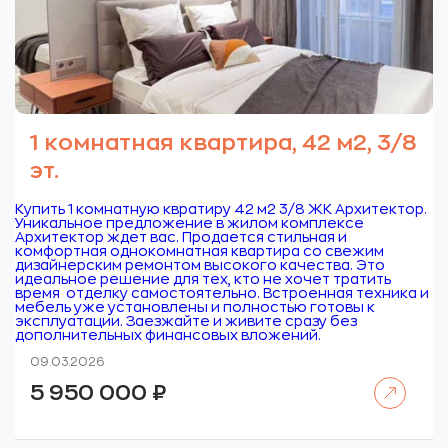
1 комнатная квартира, 42 м2, 3/8
эт.
Купить 1 комнатную квратиру 42 м2 3/8 ЖК Архитектор.
Уникальное предложение в жилом комплексе
Архитектор ждет вас. Продается стильная и
комфортная однокомнатная квартира со свежим
дизайнерским ремонтом высокого качества. Это
идеальное решение для тех, кто не хочет тратить
время отделку самостоятельно. Встроенная техника и
мебель уже установлены и полностью готовы к
эксплуатации. Заезжайте и живите сразу без
дополнительных финансовых вложений.
09.03.2026
Читать далее
5 950 000
₽