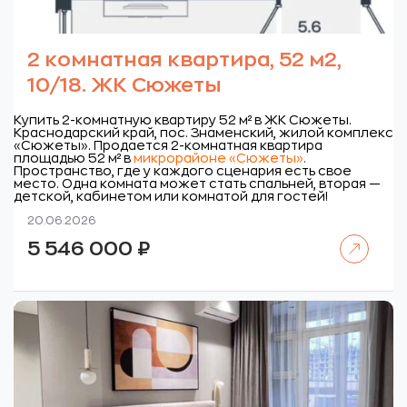
2 комнатная квартира, 52 м2,
10/18. ЖК Сюжеты
Купить 2-комнатную квартиру 52 м² в ЖК Сюжеты.
Краснодарский край, пос. Знаменский, жилой комплекс
«Сюжеты».
Продается 2-комнатная квартира
площадью 52 м² в
микрорайоне «Сюжеты»
.
Пространство, где у каждого сценария есть свое
место. Одна комната может стать спальней, вторая —
детской, кабинетом или комнатой для гостей!
20.06.2026
Читать далее
5 546 000
₽