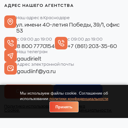
АДРЕС НАШЕГО АГЕНТСТВА
Наш адрес в Краснодаре
ул. имени 40-летия Победы, 39/1, офис
53
с 09:00 до 19:00
с 09:00 до 19:00
8 800 7770154
+7 (861) 203-35-60
Наш телеграм
gaudirielt
Адрес электронной почты
gaudiinf@ya.ru
Связаться
Быстрая ипотека
Мы используем файлы cookie. Соглашение об
использовании
политики конфиденциальности
Политика использования
Политика
Принять
Cookie.
конфиденциальности.