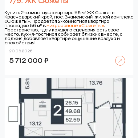
7/9. ЖК Сюжеты
Купить 2-комнатную квартира 56 м² ЖК Сюжеты.
Краснодарский край, пос. Знаменский, жилой комплекс
«Сюжеты».
Продается 2-комнатная квартира
площадью 56 м
²
в
микрорайоне «Сюжеты»
.
Пространство, где у каждого сценария есть свое
место. Кухня-гостиная собирает близких вместе, а
лоджия добавляет квартире ощущение воздуха и
спокойствия!
20.06.2026
Читать далее
5 712 000
₽