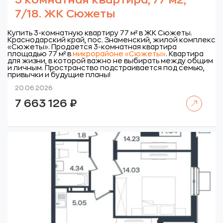
3 комнатная квартира, 77 м2,
7/18. ЖК Сюжеты
Купить 3-комнатную квартиру 77 м² в ЖК Сюжеты.
Краснодарский край, пос. Знаменский, жилой комплекс
«Сюжеты».
Продается 3-комнатная квартира
площадью 77 м² в
микрорайоне «Сюжеты»
. Квартира
для жизни, в которой важно не выбирать между общим
и личным. Пространство подстраивается под семью,
привычки и будущие планы!
20.06.2026
Читать далее
7 663 126
₽