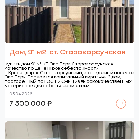
Дом, 91 м2. ст. Старокорсунская
Купить дом 91 м² КП Эко Парк Старокорсунская.
Качество по цене ниже себестоимости.
г. Краснодар, х. Старокорсунский, коттеджный поселок
Эко Парк.
Продается капитальный кирпичный дом,
построенный по ГОСТ и СНиП из высококачественных
материалов для собственной жизни.
03.04.2026
Читать далее
7 500 000
₽