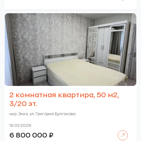
2 комнатная квартира, 50 м2,
3/20 эт.
мкр. Энка. ул. Григория Булгакова.
19.02.2026
Читать далее
6 800 000
₽