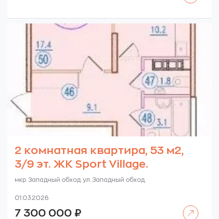
2 комнатная квартира, 53 м2,
3/9 эт. ЖК Sport Village.
мкр. Западный обход. ул. Западный обход.
01.03.2026
Читать далее
7 300 000
₽