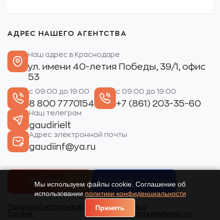
АДРЕС НАШЕГО АГЕНТСТВА
Наш адрес в Краснодаре
ул. имени 40-летия Победы, 39/1, офис
53
с 09:00 до 19:00
с 09:00 до 19:00
8 800 7770154
+7 (861) 203-35-60
Наш телеграм
gaudirielt
Адрес электронной почты
gaudiinf@ya.ru
Связаться
Быстрая ипотека
Мы используем файлы cookie. Соглашение об
использовании
политики конфиденциальности
Политика использования
Политика
Принять
Cookie.
конфиденциальности.