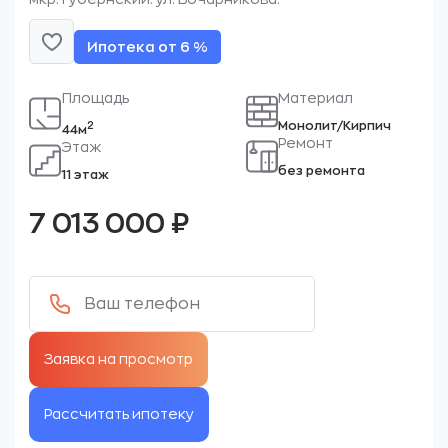
Ипотека от 6 %
Площадь
Материал
Монолит/Кирпич
2
44м
Ремонт
Этаж
без ремонта
11 этаж
7 013 000
₽
Рассчитать ипотеку