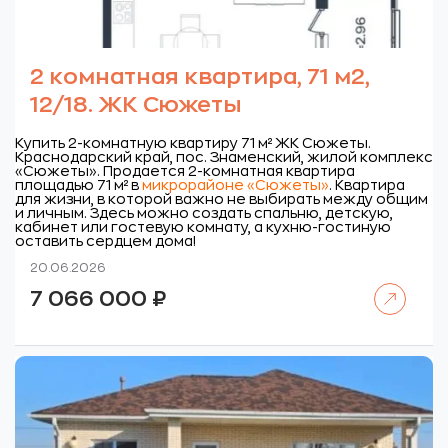
2 комнатная квартира, 71 м2,
12/18. ЖК Сюжеты
Купить 2-комнатную квартиру 71 м² ЖК Сюжеты.
Краснодарский край, пос. Знаменский, жилой комплекс
«Сюжеты».
Продается 2-комнатная квартира
площадью 71 м² в
микрорайоне «Сюжеты»
. Квартира
для жизни, в которой важно не выбирать между общим
и личным. Здесь можно создать спальню, детскую,
кабинет или гостевую комнату, а кухню-гостиную
оставить сердцем дома!
20.06.2026
Читать далее
7 066 000
₽