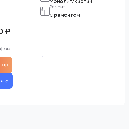
Монолит/Кирпич
Ремонт
С ремонтом
0
₽
теку