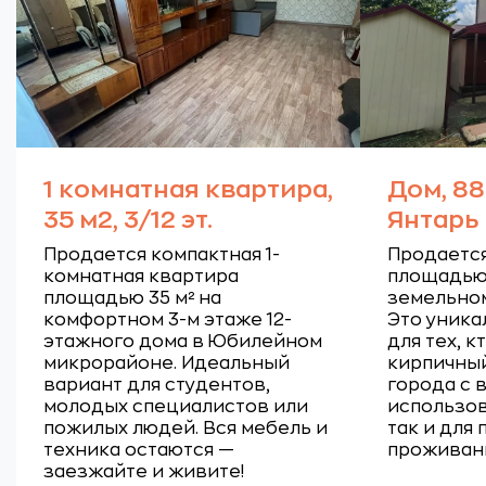
1 комнатная квартира,
Дом, 88
35 м2, 3/12 эт.
Янтарь
Продается компактная 1-
Продаетс
комнатная квартира
площадью 
площадью 35 м² на
земельном
комфортном 3-м этаже 12-
Это уник
этажного дома в Юбилейном
для тех, 
микрорайоне. Идеальный
кирпичный
вариант для студентов,
города с
молодых специалистов или
использов
пожилых людей. Вся мебель и
так и для
техника остаются —
проживан
заезжайте и живите!