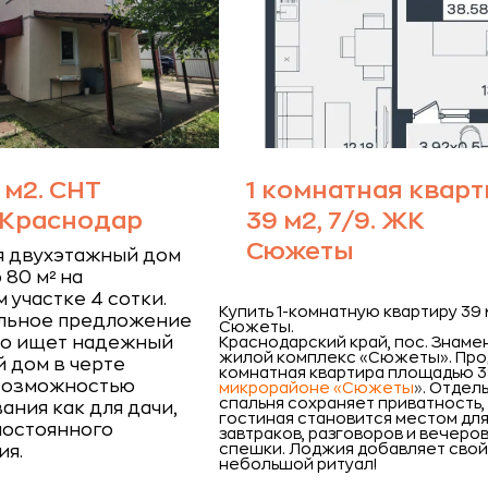
 м2. СНТ
1 комнатная кварт
 Краснодар
39 м2, 7/9. ЖК
Сюжеты
я двухэтажный дом
80 м² на
 участке 4 сотки.
Купить 1-комнатную квартиру 39 
альное предложение
Сюжеты.
кто ищет надежный
Краснодарский край, пос. Знаме
жилой комплекс «Сюжеты».
Про
 дом в черте
комнатная квартира площадью 39
 возможностью
микрорайоне «Сюжеты
»
. Отдел
спальня сохраняет приватность, 
ания как для дачи,
гостиная становится местом дл
 постоянного
завтраков, разговоров и вечеров
спешки. Лоджия добавляет сво
ия.
небольшой ритуал!