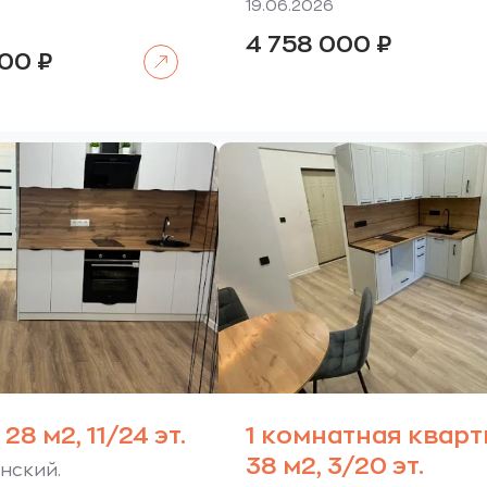
19.06.2026
4 758 000
₽
Читать далее
000
₽
28 м2, 11/24 эт.
1 комнатная кварт
38 м2, 3/20 эт.
рнский.