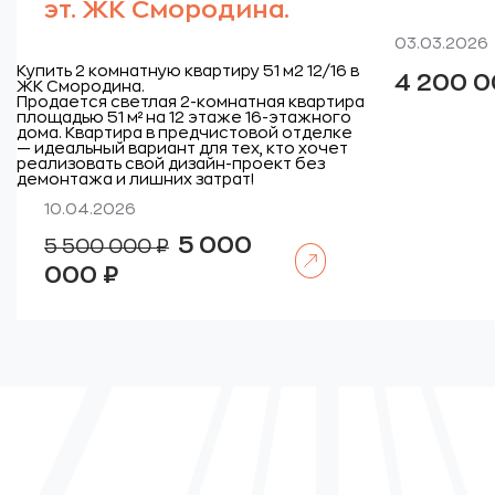
эт. ЖК Смородина.
03.03.2026
Купить 2 комнатную квартиру 51 м2 12/16 в
4 200 
ЖК Смородина.
Продается светлая 2-комнатная квартира
площадью 51 м² на 12 этаже 16-этажного
дома. Квартира в предчистовой отделке
— идеальный вариант для тех, кто хочет
реализовать свой дизайн-проект без
демонтажа и лишних затрат!
10.04.2026
Первоначальная
5 000
5 500 000
₽
Читать далее
цена
Текущая
составляла
000
₽
цена:
5
5
500
000
000 ₽.
000 ₽.