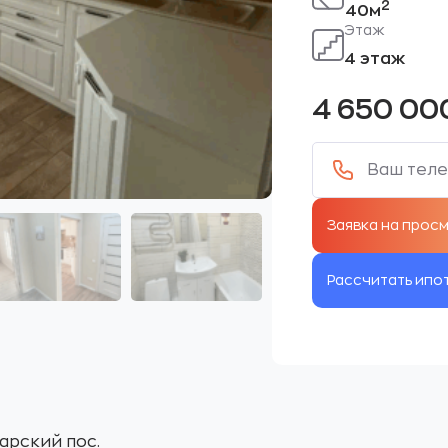
2
40м
Этаж
4 этаж
4 650 00
Рассчитать ипо
арский пос.