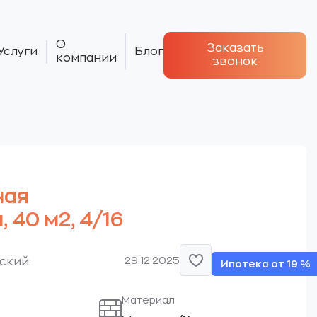
О
Заказать
Услуги
Блог
компании
звонок
ная
 40 м2, 4/16
29.12.2025
ский.
Ипотека от 19 %
Материал