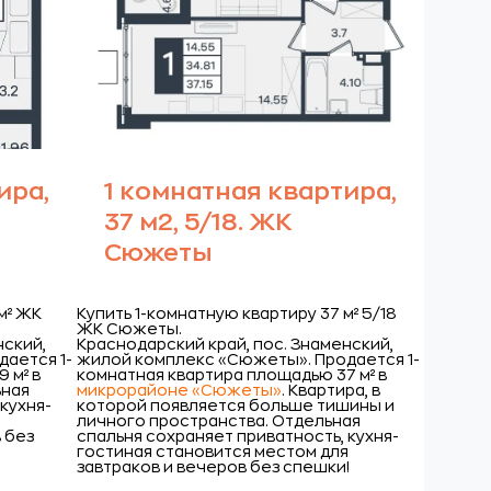
ира,
1 комнатная квартира,
37 м2, 5/18. ЖК
Сюжеты
м² ЖК
Купить 1-комнатную квартиру 37 м² 5/18
ЖК Сюжеты.
нский,
Краснодарский край, пос. Знаменский,
дается 1-
жилой комплекс «Сюжеты».
Продается 1-
 м² в
комнатная квартира площадью 37 м² в
ьная
микрорайоне «Сюжеты»
. Квартира, в
кухня-
которой появляется больше тишины и
я
личного пространства. Отдельная
 без
спальня сохраняет приватность, кухня-
й
гостиная становится местом для
завтраков и вечеров без спешки!