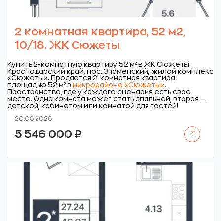
2 комнатная квартира, 52 м2,
10/18. ЖК Сюжеты
Купить 2-комнатную квартиру 52 м² в ЖК Сюжеты.
Краснодарский край, пос. Знаменский, жилой комплекс
«Сюжеты».
Продается 2-комнатная квартира
площадью 52 м² в
микрорайоне «Сюжеты»
.
Пространство, где у каждого сценария есть свое
место. Одна комната может стать спальней, вторая —
детской, кабинетом или комнатой для гостей!
20.06.2026
Читать далее
5 546 000
₽