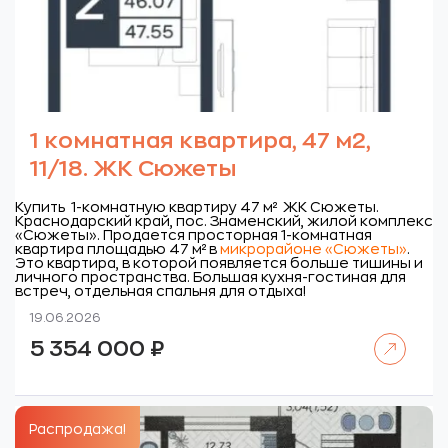
1 комнатная квартира, 47 м2,
11/18. ЖК Сюжеты
Купить 1-комнатную квартиру 47 м² ЖК Сюжеты.
Краснодарский край, пос. Знаменский, жилой комплекс
«Сюжеты».
Продается просторная 1-комнатная
квартира площадью 47 м² в
микрорайоне «Сюжеты»
.
Это квартира, в которой появляется больше тишины и
личного пространства. Большая кухня-гостиная для
встреч, отдельная спальня для отдыха!
19.06.2026
Читать далее
5 354 000
₽
Распродажа!