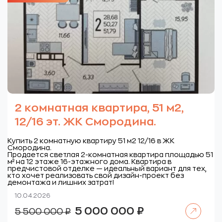
2 комнатная квартира, 51 м2,
12/16 эт. ЖК Смородина.
Купить 2 комнатную квартиру 51 м2 12/16 в ЖК
Смородина.
Продается светлая 2-комнатная квартира площадью 51
м² на 12 этаже 16-этажного дома. Квартира в
предчистовой отделке — идеальный вариант для тех,
кто хочет реализовать свой дизайн-проект без
демонтажа и лишних затрат!
10.04.2026
Читать далее
Первоначальная
Текущая
5 000 000
₽
5 500 000
₽
цена
цена:
составляла
5