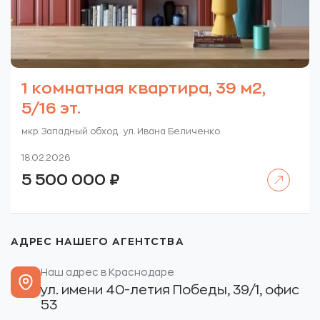
1 комнатная квартира, 39 м2,
5/16 эт.
мкр. Западный обход. ул. Ивана Беличенко.
18.02.2026
Читать далее
5 500 000
₽
АДРЕС НАШЕГО АГЕНТСТВА
Наш адрес в Краснодаре
ул. имени 40-летия Победы, 39/1, офис
53