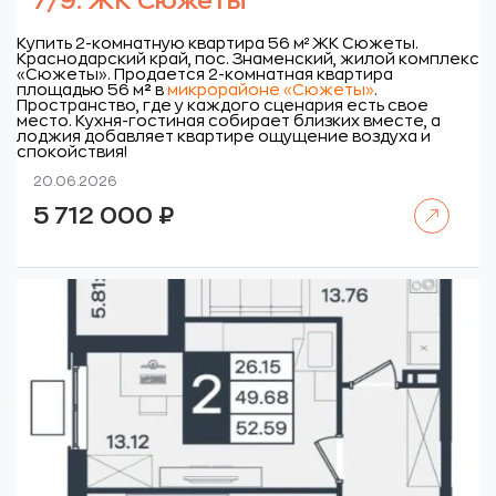
7/9. ЖК Сюжеты
Купить 2-комнатную квартира 56 м² ЖК Сюжеты.
Краснодарский край, пос. Знаменский, жилой комплекс
«Сюжеты».
Продается 2-комнатная квартира
площадью 56 м
²
в
микрорайоне «Сюжеты»
.
Пространство, где у каждого сценария есть свое
место. Кухня-гостиная собирает близких вместе, а
лоджия добавляет квартире ощущение воздуха и
спокойствия!
20.06.2026
Читать далее
5 712 000
₽