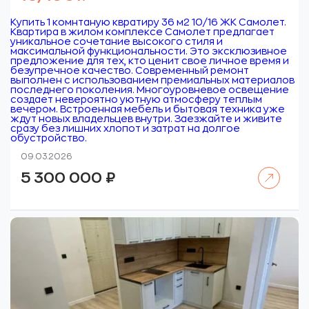
Купить 1 комнтаную квратиру 36 м2 10/16 ЖК Самолет.
Квартира в жилом комплексе Самолет предлагает
уникальное сочетание высокого стиля и
максимальной функциональности. Это эксклюзивное
предложение для тех, кто ценит свое личное время и
безупречное качество. Современный ремонт
выполнен с использованием премиальных материалов
последнего поколения. Многоуровневое освещение
создает невероятно уютную атмосферу теплым
вечером. Встроенная мебель и бытовая техника уже
ждут новых владельцев внутри. Заезжайте и живите
сразу без лишних хлопот и затрат на долгое
обустройство.
09.03.2026
Читать далее
5 300 000
₽