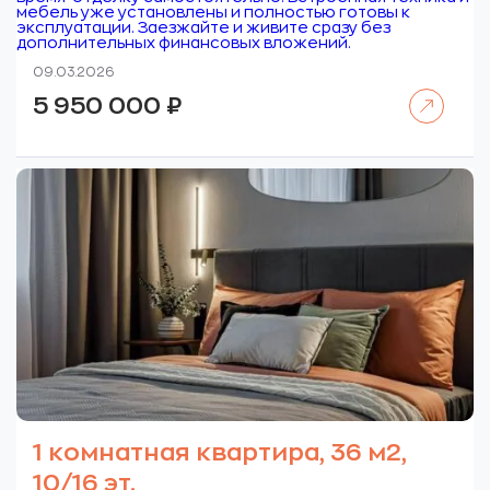
мебель уже установлены и полностью готовы к
эксплуатации. Заезжайте и живите сразу без
дополнительных финансовых вложений.
09.03.2026
Читать далее
5 950 000
₽
1 комнатная квартира, 36 м2,
10/16 эт.