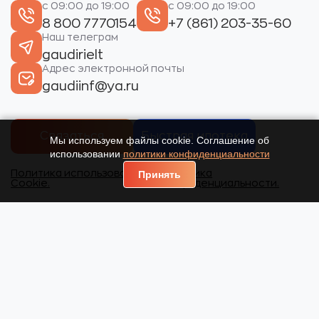
с 09:00 до 19:00
с 09:00 до 19:00
8 800 7770154
+7 (861) 203-35-60
Наш телеграм
gaudirielt
Адрес электронной почты
gaudiinf@ya.ru
Связаться
Быстрая ипотека
Мы используем файлы cookie. Соглашение об
использовании
политики конфиденциальности
Политика использования
Политика
Принять
Cookie.
конфиденциальности.