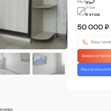
2
81м
Этаж
6 этаж
50 000
₽
Рассчитать ипо
знева.