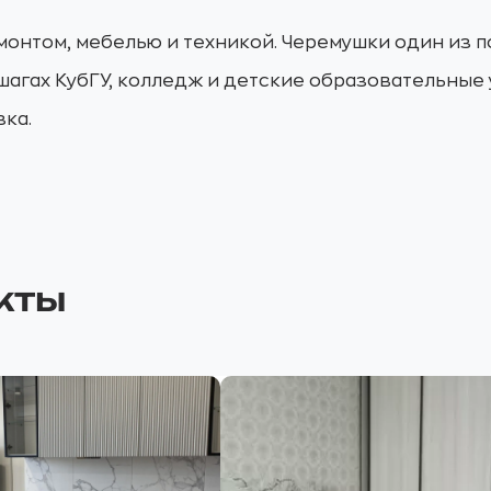
емонтом, мебелью и техникой. Черемушки один из 
 шагах КубГУ, колледж и детские образовательные
зка.
кты