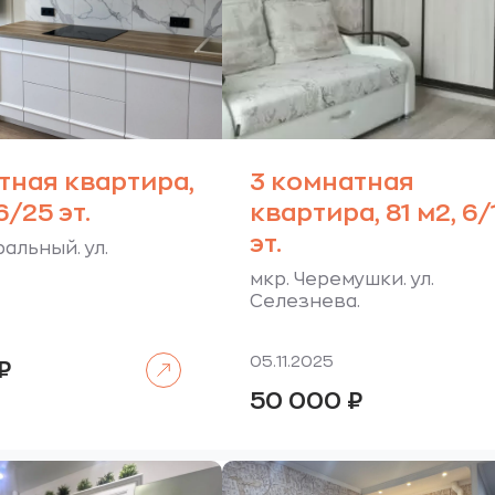
тная квартира,
3 комнатная
6/25 эт.
квартира, 81 м2, 6/
эт.
альный. ул.
мкр. Черемушки. ул.
Селезнева.
Читать далее
05.11.2025
₽
50 000
₽