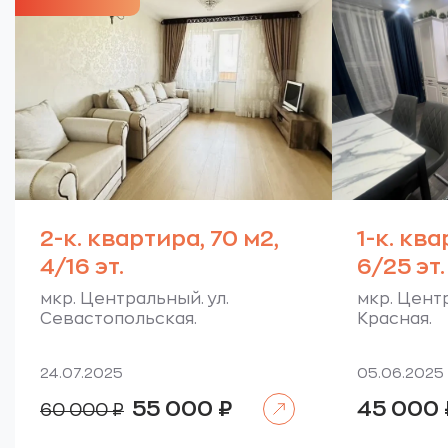
2-к. квартира, 70 м2,
1-к. ква
4/16 эт.
6/25 эт.
мкр. Центральный. ул.
мкр. Центр
Севастопольская.
Красная.
24.07.2025
05.06.2025
Читать далее
Первоначальная
Текущая
55 000
₽
45 000
60 000
₽
цена
цена:
составляла
55
60
000 ₽.