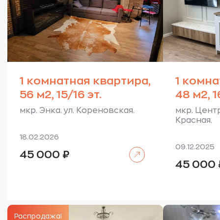
1 комнатная квартира,
1 комна
56 м2, 15/16 эт.
48 м2, 1
мкр. Энка. ул. Кореновская.
мкр. Центр
Красная.
18.02.2026
09.12.2025
Читать далее
45 000
₽
45 000
Распродажа!