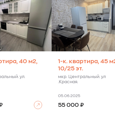
ртира, 40 м2,
1-к. квартира, 45 м
10/25 эт.
альный. ул.
мкр. Центральный. ул
.Красная.
05.06.2025
Читать далее
₽
55 000
₽