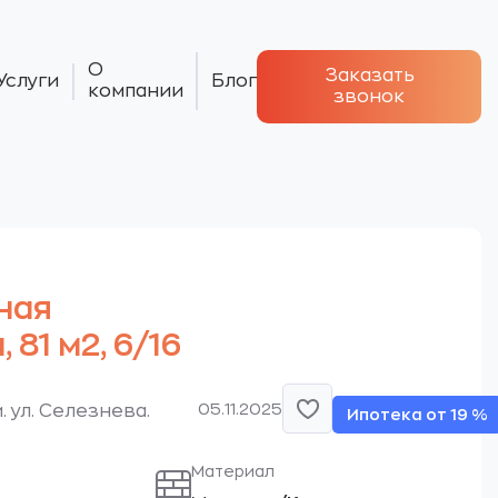
О
Заказать
Услуги
Блог
компании
звонок
ная
 81 м2, 6/16
05.11.2025
 ул. Селезнева.
Ипотека от 19 %
Материал