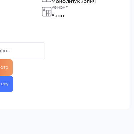
Монолит/Кирпич
Ремонт
Евро
теку