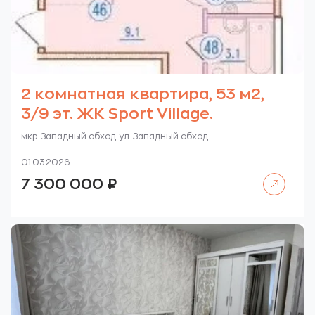
2 комнатная квартира, 53 м2,
3/9 эт. ЖК Sport Village.
мкр. Западный обход. ул. Западный обход.
01.03.2026
Читать далее
7 300 000
₽