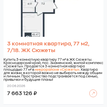
3 комнатная квартира, 77 м2,
7/18. ЖК Сюжеты
Купить 3-комнатную квартиру 77 м² в ЖК Сюжеты.
Краснодарский край, пос. Знаменский, жилой комплекс
«Сюжеты».
Продается 3-комнатная квартира
площадью 77 м² в
микрорайоне «Сюжеты»
. Квартира
для жизни, в которой важно не выбирать между общим
и личным. Пространство подстраивается под семью,
привычки и будущие планы!
20.06.2026
Читать далее
7 663 126
₽