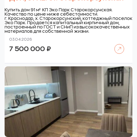
Купить дом 91 м² КП Эко Парк Старокорсунская.
Качество по цене ниже себестоимости.
г. Краснодар, х. Старокорсунский, коттеджный поселок
Эко Парк.
Продается капитальный кирпичный дом,
построенный по ГОСТ и СНиП из высококачественных
материалов для собственной жизни.
03.04.2026
Читать далее
7 500 000
₽