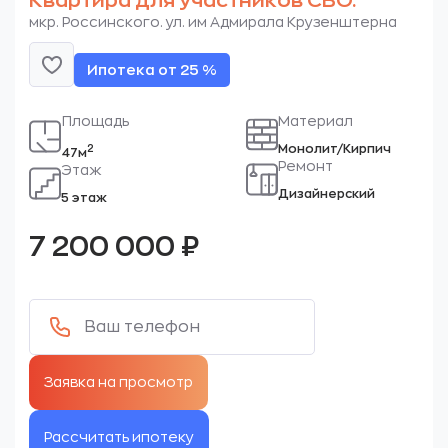
Квартира для участников СВО.
мкр. Россинского. ул. им Адмирала Крузенштерна
Ипотека от 25 %
Площадь
Материал
Монолит/Кирпич
2
47м
Ремонт
Этаж
Дизайнерский
5 этаж
7 200 000
₽
Рассчитать ипотеку