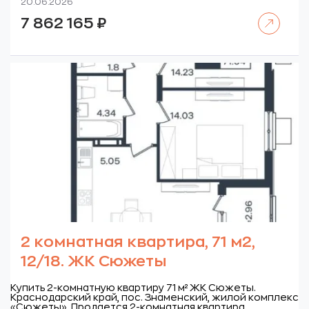
20.06.2026
Читать далее
7 862 165
₽
2 комнатная квартира, 71 м2,
12/18. ЖК Сюжеты
Купить 2-комнатную квартиру 71 м² ЖК Сюжеты.
Краснодарский край, пос. Знаменский, жилой комплекс
«Сюжеты».
Продается 2-комнатная квартира