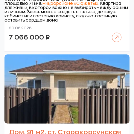
площадью 71 м² в
микрорайоне «Сюжеты»
. Квартира
для жизни, в которой важно не выбирать между общим
и личным. Здесь можно создать спальню, детскую,
кабинет или гостевую комнату, а кухню-гостиную
оставить сердцем дома!
20.06.2026
Читать далее
7 066 000
₽
Дом, 91 м2. ст. Старокорсунская