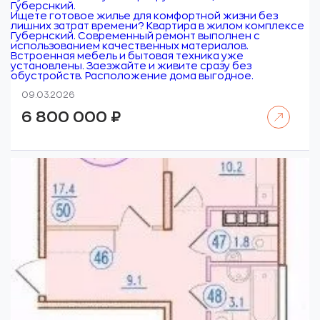
Губерснкий.
Ищете готовое жилье для комфортной жизни без
лишних затрат времени? Квартира в жилом комплексе
Губернский. Современный ремонт выполнен с
использованием качественных материалов.
Встроенная мебель и бытовая техника уже
установлены. Заезжайте и живите сразу без
обустройств. Расположение дома выгодное.
09.03.2026
Читать далее
6 800 000
₽