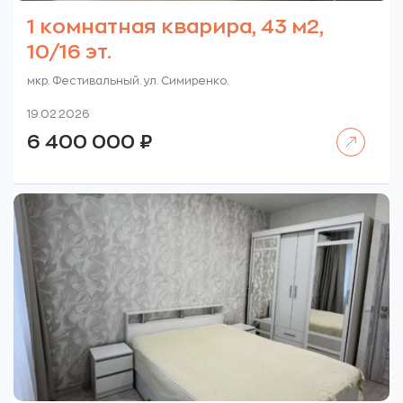
1 комнатная кварира, 43 м2,
10/16 эт.
мкр. Фестивальный. ул. Симиренко.
19.02.2026
Читать далее
6 400 000
₽