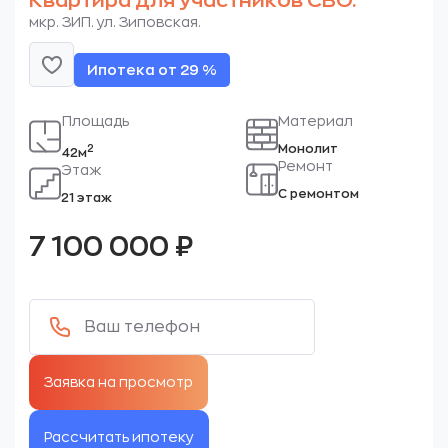
Квартира для участников СВО.
мкр. ЗИП. ул. Зиповская.
Ипотека от 29 %
Площадь
Материал
Монолит
2
42м
Ремонт
Этаж
С ремонтом
21 этаж
7 100 000
₽
Рассчитать ипотеку