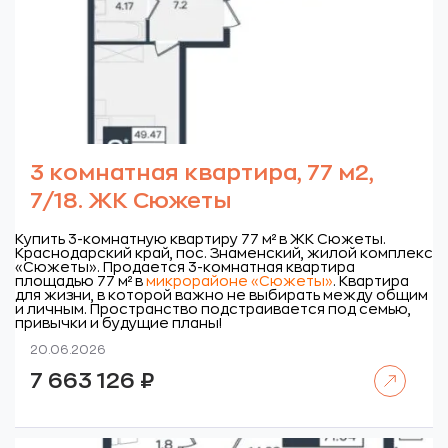
3 комнатная квартира, 77 м2,
7/18. ЖК Сюжеты
Купить 3-комнатную квартиру 77 м² в ЖК Сюжеты.
Краснодарский край, пос. Знаменский, жилой комплекс
«Сюжеты».
Продается 3-комнатная квартира
площадью 77 м² в
микрорайоне «Сюжеты»
. Квартира
для жизни, в которой важно не выбирать между общим
и личным. Пространство подстраивается под семью,
привычки и будущие планы!
20.06.2026
Читать далее
7 663 126
₽