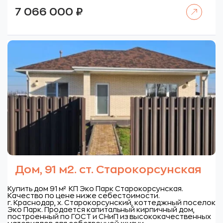
Читать далее
7 066 000
₽
Дом, 91 м2. ст. Старокорсунская
Купить дом 91 м² КП Эко Парк Старокорсунская.
Качество по цене ниже себестоимости.
г. Краснодар, х. Старокорсунский, коттеджный поселок
Эко Парк.
Продается капитальный кирпичный дом,
построенный по ГОСТ и СНиП из высококачественных