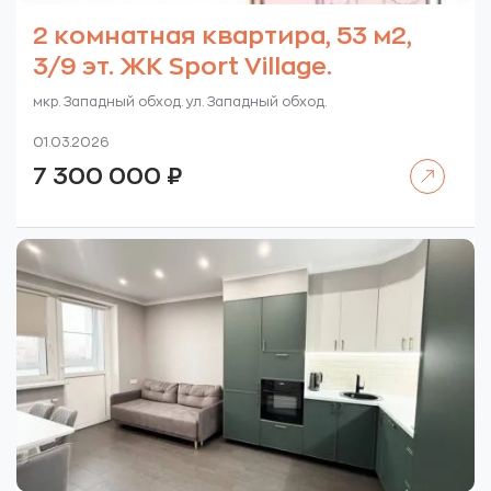
2 комнатная квартира, 53 м2,
3/9 эт. ЖК Sport Village.
мкр. Западный обход. ул. Западный обход.
01.03.2026
Читать далее
7 300 000
₽