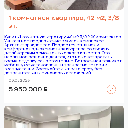
1 комнатная квартира, 42 м2, 3/8
эт.
Купить 1 комнатную квратиру 42 м2 3/8 ЖК Архитектор.
Уникальное предложение в жилом комплексе
Архитектор ждет вас. Продается стильная и
комфортная однокомнатная квартира со свежим
дизайнерским ремонтом высокого качества. Это
идеальное решение для тех, кто не хочет тратить
время отделку самостоятельно. Встроенная техника и
мебель уже установлены и полностью готовы к
эксплуатации. Заезжайте и живите сразу без
дополнительных финансовых вложений.
09.03.2026
Читать далее
5 950 000
₽