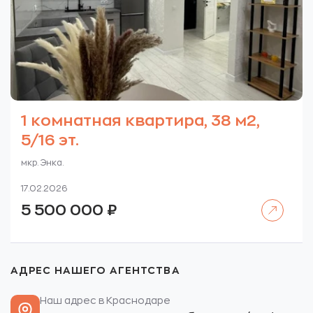
1 комнатная квартира, 38 м2,
5/16 эт.
мкр. Энка.
17.02.2026
Читать далее
5 500 000
₽
АДРЕС НАШЕГО АГЕНТСТВА
Наш адрес в Краснодаре