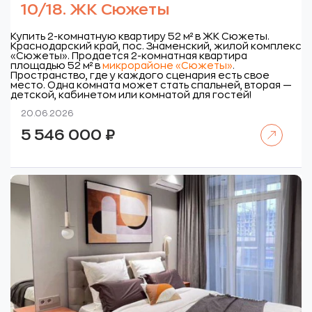
10/18. ЖК Сюжеты
Купить 2-комнатную квартиру 52 м² в ЖК Сюжеты.
Краснодарский край, пос. Знаменский, жилой комплекс
«Сюжеты».
Продается 2-комнатная квартира
площадью 52 м² в
микрорайоне «Сюжеты»
.
Пространство, где у каждого сценария есть свое
место. Одна комната может стать спальней, вторая —
детской, кабинетом или комнатой для гостей!
20.06.2026
Читать далее
5 546 000
₽