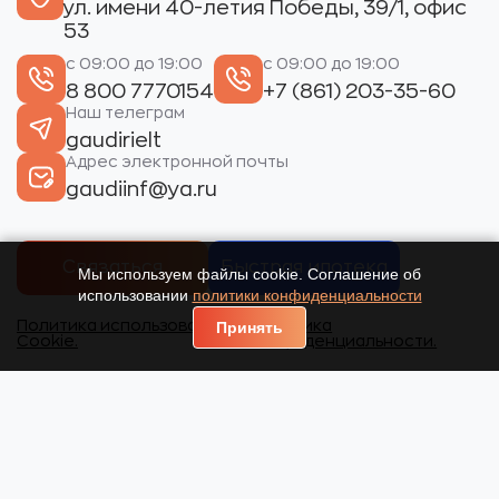
ул. имени 40-летия Победы, 39/1, офис
53
с 09:00 до 19:00
с 09:00 до 19:00
8 800 7770154
+7 (861) 203-35-60
Наш телеграм
gaudirielt
Адрес электронной почты
gaudiinf@ya.ru
Связаться
Быстрая ипотека
Мы используем файлы cookie. Соглашение об
использовании
политики конфиденциальности
Политика использования
Политика
Принять
Cookie.
конфиденциальности.