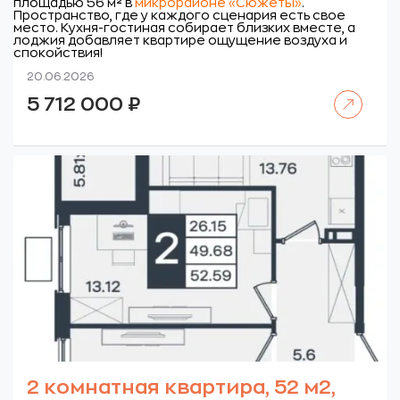
площадью 56 м
²
в
микрорайоне «Сюжеты»
.
Пространство, где у каждого сценария есть свое
место. Кухня-гостиная собирает близких вместе, а
лоджия добавляет квартире ощущение воздуха и
спокойствия!
20.06.2026
Читать далее
5 712 000
₽
2 комнатная квартира, 52 м2,