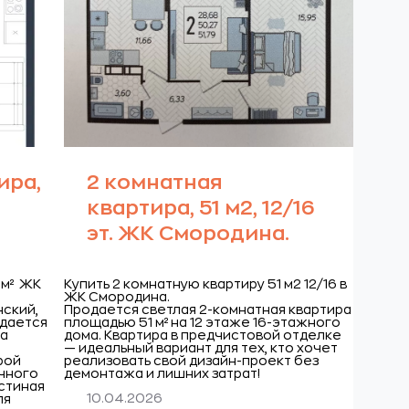
ира,
2 комнатная
квартира, 51 м2, 12/16
эт. ЖК Смородина.
 м² ЖК
Купить 2 комнатную квартиру 51 м2 12/16 в
ЖК Смородина.
нский,
Продается светлая 2-комнатная квартира
дается
площадью 51 м² на 12 этаже 16-этажного
ра
дома. Квартира в предчистовой отделке
— идеальный вариант для тех, кто хочет
орой
реализовать свой дизайн-проект без
чного
демонтажа и лишних затрат!
стиная
10.04.2026
ля