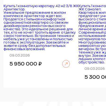
Купить 1 комнатную квратиру 42 м2 3/8 ЖК
Купить 1 комнта
Архитектор.
ЖК Самолет.
Уникальное предложение в жилом
Квартира в жи
комплексе Архитектор ждет вас.
предлагает ун
Продается стильная и комфортная
высокого стил
однокомнатная квартира со свежим
функционально
дизайнерским ремонтом высокого
предложение дл
качества. Это идеальное решение для
личное время и
тех, кто не хочет тратить время отделку
Современный р
самостоятельно. Встроенная техника и
использование
мебель уже установлены и полностью
материалов по
готовы к эксплуатации. Заезжайте и
Многоуровнев
живите сразу без дополнительных
невероятно ую
финансовых вложений.
вечером. Встр
техника уже ж
09.03.2026
внутри. Заезжа
лишних хлопот 
Читать далее
обустройство.
5 950 000
₽
09.03.2026
5 300 