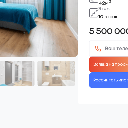
2
42м
Этаж
10 этаж
5 500 0
Рассчитать ипо