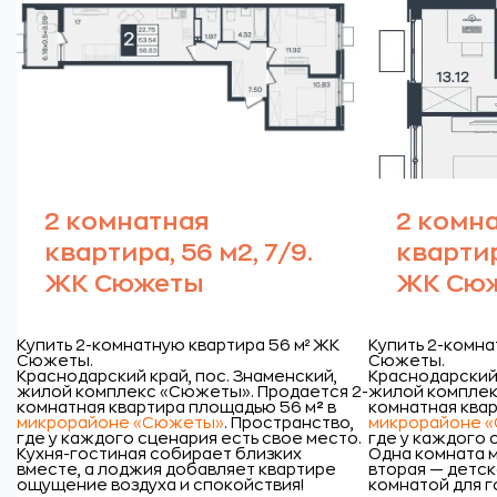
2 комнатная
2 комн
квартира, 56 м2, 7/9.
квартир
ЖК Сюжеты
ЖК Сю
Купить 2-комнатную квартира 56 м² ЖК
Купить 2-комна
Сюжеты.
Сюжеты.
Краснодарский край, пос. Знаменский,
Краснодарский 
жилой комплекс «Сюжеты».
Продается 2-
жилой комплек
комнатная квартира площадью 56 м
²
в
комнатная квар
микрорайоне «Сюжеты»
. Пространство,
микрорайоне 
где у каждого сценария есть свое место.
где у каждого 
Кухня-гостиная собирает близких
Одна комната м
вместе, а лоджия добавляет квартире
вторая — детск
ощущение воздуха и спокойствия!
комнатой для г