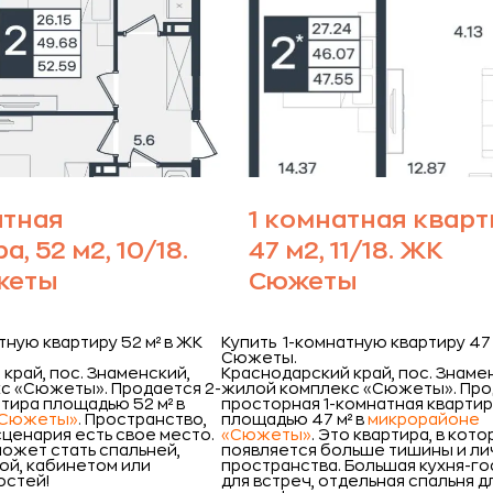
атная
1 комнатная кварт
а, 52 м2, 10/18.
47 м2, 11/18. ЖК
жеты
Сюжеты
тную квартиру 52 м² в ЖК
Купить 1-комнатную квартиру 47
Сюжеты.
край, пос. Знаменский,
Краснодарский край, пос. Знаме
с «Сюжеты».
Продается 2-
жилой комплекс «Сюжеты».
Про
тира площадью 52 м² в
просторная 1-комнатная кварти
«Сюжеты»
.
Пространство,
площадью 47 м² в
микрорайоне
сценария есть свое место.
«Сюжеты»
. Это квартира, в кот
ожет стать спальней,
появляется больше тишины и ли
ой, кабинетом или
пространства. Большая кухня-го
остей!
для встреч, отдельная спальня д