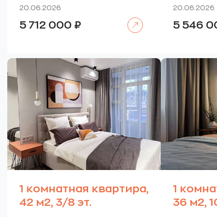
20.06.2026
20.06.2026
Читать далее
5 712 000
₽
5 546 
1 комнатная квартира,
1 комна
42 м2, 3/8 эт.
36 м2, 1