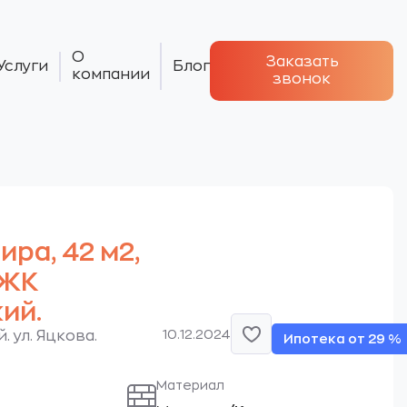
О
Заказать
Услуги
Блог
компании
звонок
тира, 42 м2,
 ЖК
ий.
10.12.2024
. ул. Яцкова.
Ипотека от 29 %
Материал