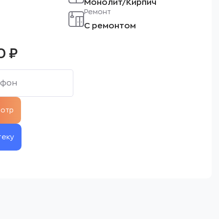
Монолит/Кирпич
Ремонт
С ремонтом
00
₽
теку