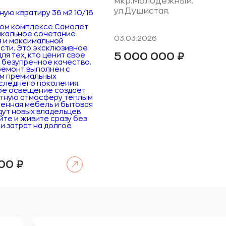
мкр.Молодежный.
ул.Душистая.
ную квратиру 36 м2 10/16
лом комплексе Самолет
икальное сочетание
03.03.2026
я и максимальной
сти. Это эксклюзивное
5 000 000
₽
я тех, кто ценит свое
 безупречное качество.
емонт выполнен с
м премиальных
следнего поколения.
ое освещение создает
тную атмосферу теплым
оенная мебель и бытовая
дут новых владельцев
йте и живите сразу без
и затрат на долгое
Читать далее
000
₽