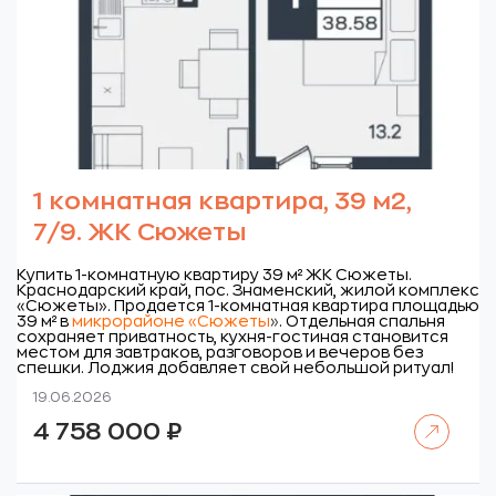
1 комнатная квартира, 39 м2,
7/9. ЖК Сюжеты
Купить 1-комнатную квартиру 39 м² ЖК Сюжеты.
Краснодарский край, пос. Знаменский, жилой комплекс
«Сюжеты».
Продается 1-комнатная квартира площадью
39 м² в
микрорайоне «Сюжеты
»
. Отдельная спальня
сохраняет приватность, кухня-гостиная становится
местом для завтраков, разговоров и вечеров без
спешки. Лоджия добавляет свой небольшой ритуал!
19.06.2026
Читать далее
4 758 000
₽