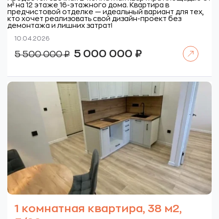
м² на 12 этаже 16-этажного дома. Квартира в
предчистовой отделке — идеальный вариант для тех,
кто хочет реализовать свой дизайн-проект без
демонтажа и лишних затрат!
10.04.2026
Читать далее
Первоначальная
Текущая
5 000 000
₽
5 500 000
₽
цена
цена:
составляла
5
5
000
500
000 ₽.
000 ₽.
1 комнатная квартира, 38 м2,