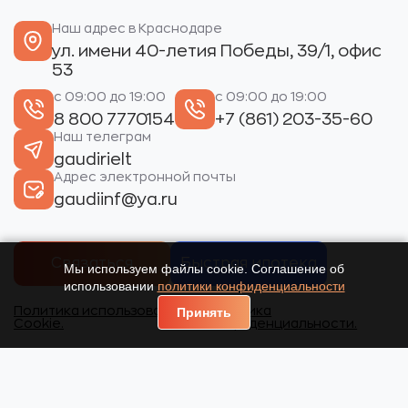
Наш адрес в Краснодаре
ул. имени 40-летия Победы, 39/1, офис
53
с 09:00 до 19:00
с 09:00 до 19:00
8 800 7770154
+7 (861) 203-35-60
Наш телеграм
gaudirielt
Адрес электронной почты
gaudiinf@ya.ru
Связаться
Быстрая ипотека
Мы используем файлы cookie. Соглашение об
использовании
политики конфиденциальности
Политика использования
Политика
Принять
Cookie.
конфиденциальности.