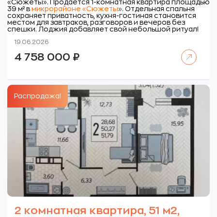
«Сюжеты».
Продается 1-комнатная квартира площадью
39 м² в
микрорайоне «Сюжеты
»
. Отдельная спальня
сохраняет приватность, кухня-гостиная становится
местом для завтраков, разговоров и вечеров без
спешки. Лоджия добавляет свой небольшой ритуал!
19.06.2026
Читать далее
4 758 000
₽
Распродажа!
2 комнатная квартира, 51 м2,