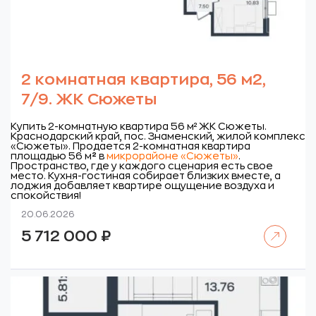
2 комнатная квартира, 56 м2,
7/9. ЖК Сюжеты
Купить 2-комнатную квартира 56 м² ЖК Сюжеты.
Краснодарский край, пос. Знаменский, жилой комплекс
«Сюжеты».
Продается 2-комнатная квартира
площадью 56 м
²
в
микрорайоне «Сюжеты»
.
Пространство, где у каждого сценария есть свое
место. Кухня-гостиная собирает близких вместе, а
лоджия добавляет квартире ощущение воздуха и
спокойствия!
20.06.2026
Читать далее
5 712 000
₽