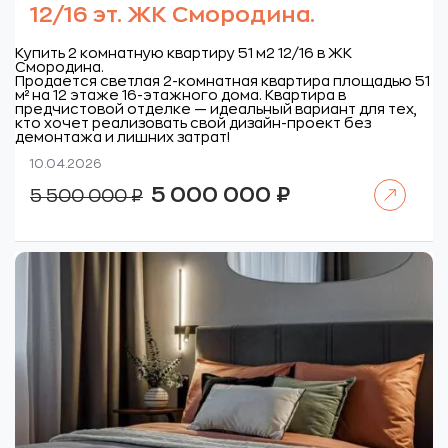
12/16 эт. ЖК Смородина.
Купить 2 комнатную квартиру 51 м2 12/16 в ЖК
Смородина.
Продается светлая 2-комнатная квартира площадью 51
м² на 12 этаже 16-этажного дома. Квартира в
предчистовой отделке — идеальный вариант для тех,
кто хочет реализовать свой дизайн-проект без
демонтажа и лишних затрат!
10.04.2026
Читать далее
Первоначальная
Текущая
5 000 000
₽
5 500 000
₽
цена
цена:
составляла
5
5
000
500
000 ₽.
000 ₽.