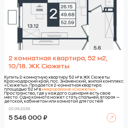
2 комнатная квартира, 52 м2,
10/18. ЖК Сюжеты
Купить 2-комнатную квартиру 52 м² в ЖК Сюжеты.
Краснодарский край, пос. Знаменский, жилой комплекс
«Сюжеты».
Продается 2-комнатная квартира
площадью 52 м² в
микрорайоне «Сюжеты»
.
Пространство, где у каждого сценария есть свое
место. Одна комната может стать спальней, вторая —
детской, кабинетом или комнатой для гостей!
20.06.2026
Читать далее
5 546 000
₽