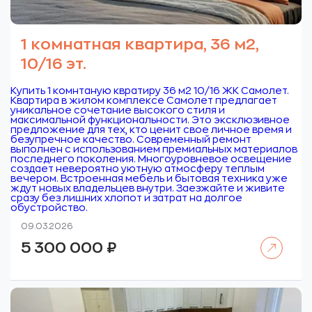
1 комнатная квартира, 36 м2,
10/16 эт.
Купить 1 комнтаную квратиру 36 м2 10/16 ЖК Самолет.
Квартира в жилом комплексе Самолет предлагает
уникальное сочетание высокого стиля и
максимальной функциональности. Это эксклюзивное
предложение для тех, кто ценит свое личное время и
безупречное качество. Современный ремонт
выполнен с использованием премиальных материалов
последнего поколения. Многоуровневое освещение
создает невероятно уютную атмосферу теплым
вечером. Встроенная мебель и бытовая техника уже
ждут новых владельцев внутри. Заезжайте и живите
сразу без лишних хлопот и затрат на долгое
обустройство.
09.03.2026
Читать далее
5 300 000
₽