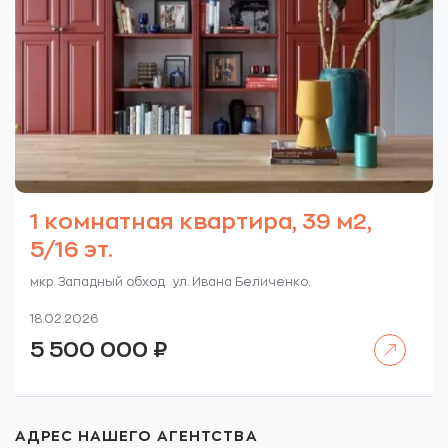
1 комнатная квартира, 39 м2,
5/16 эт.
мкр. Западный обход. ул. Ивана Беличенко.
18.02.2026
Читать далее
5 500 000
₽
АДРЕС НАШЕГО АГЕНТСТВА