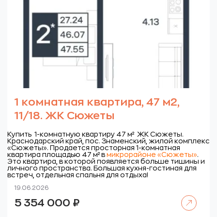
1 комнатная квартира, 47 м2,
11/18. ЖК Сюжеты
Купить 1-комнатную квартиру 47 м² ЖК Сюжеты.
Краснодарский край, пос. Знаменский, жилой комплекс
«Сюжеты».
Продается просторная 1-комнатная
квартира площадью 47 м² в
микрорайоне «Сюжеты»
.
Это квартира, в которой появляется больше тишины и
личного пространства. Большая кухня-гостиная для
встреч, отдельная спальня для отдыха!
19.06.2026
Читать далее
5 354 000
₽