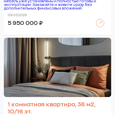
мебель уже установлены и полностью готовы к
эксплуатации. Заезжайте и живите сразу без
дополнительных финансовых вложений.
09.03.2026
Читать далее
5 950 000
₽
1 комнатная квартира, 36 м2,
10/16 эт.