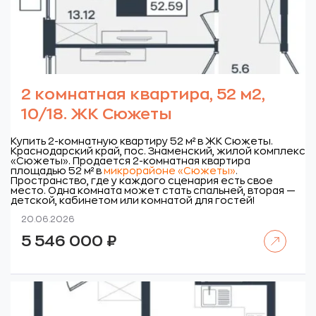
2 комнатная квартира, 52 м2,
10/18. ЖК Сюжеты
Купить 2-комнатную квартиру 52 м² в ЖК Сюжеты.
Краснодарский край, пос. Знаменский, жилой комплекс
«Сюжеты».
Продается 2-комнатная квартира
площадью 52 м² в
микрорайоне «Сюжеты»
.
Пространство, где у каждого сценария есть свое
место. Одна комната может стать спальней, вторая —
детской, кабинетом или комнатой для гостей!
20.06.2026
Читать далее
5 546 000
₽