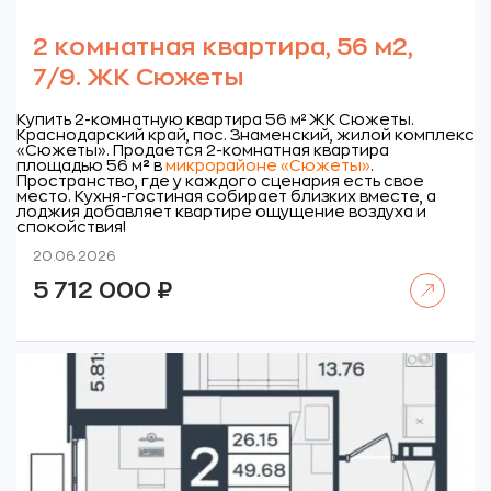
2 комнатная квартира, 56 м2,
7/9. ЖК Сюжеты
Купить 2-комнатную квартира 56 м² ЖК Сюжеты.
Краснодарский край, пос. Знаменский, жилой комплекс
«Сюжеты».
Продается 2-комнатная квартира
площадью 56 м
²
в
микрорайоне «Сюжеты»
.
Пространство, где у каждого сценария есть свое
место. Кухня-гостиная собирает близких вместе, а
лоджия добавляет квартире ощущение воздуха и
спокойствия!
20.06.2026
Читать далее
5 712 000
₽