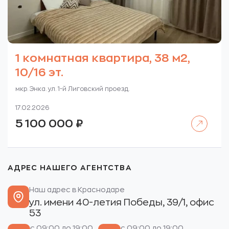
1 комнатная квартира, 38 м2,
10/16 эт.
мкр. Энка. ул. 1-й Лиговский проезд.
17.02.2026
Читать далее
5 100 000
₽
АДРЕС НАШЕГО АГЕНТСТВА
Наш адрес в Краснодаре
ул. имени 40-летия Победы, 39/1, офис
53
с 09:00 до 19:00
с 09:00 до 19:00