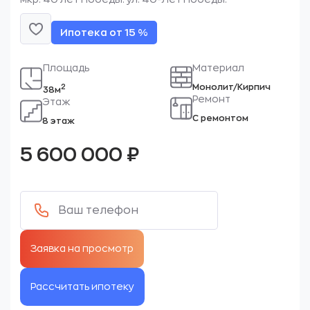
Ипотека от 15 %
Площадь
Материал
Монолит/Кирпич
2
38м
Ремонт
Этаж
С ремонтом
8 этаж
5 600 000
₽
Рассчитать ипотеку