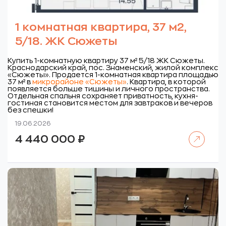
1 комнатная квартира, 37 м2,
5/18. ЖК Сюжеты
Купить 1-комнатную квартиру 37 м² 5/18 ЖК Сюжеты.
Краснодарский край, пос. Знаменский, жилой комплекс
«Сюжеты».
Продается 1-комнатная квартира площадью
37 м² в
микрорайоне «Сюжеты»
. Квартира, в которой
появляется больше тишины и личного пространства.
Отдельная спальня сохраняет приватность, кухня-
гостиная становится местом для завтраков и вечеров
без спешки!
19.06.2026
Читать далее
4 440 000
₽