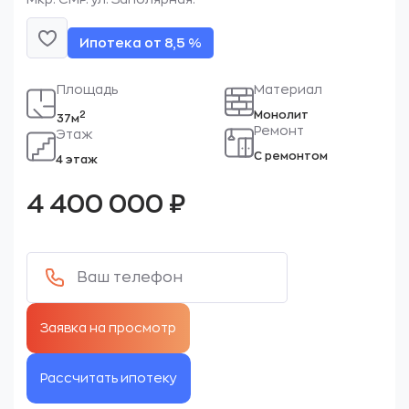
Ипотека от 8,5 %
Площадь
Материал
Монолит
2
37м
Ремонт
Этаж
С ремонтом
4 этаж
4 400 000
₽
Рассчитать ипотеку