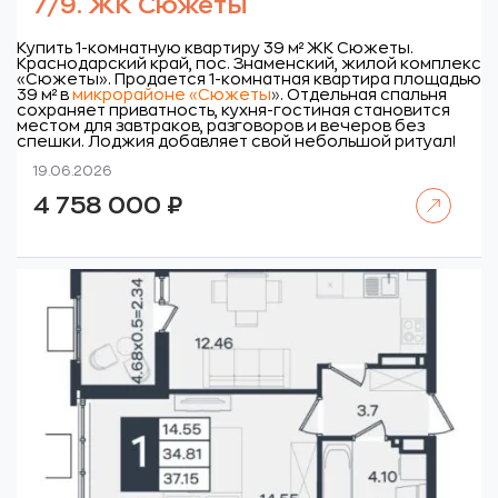
7/9. ЖК Сюжеты
Купить 1-комнатную квартиру 39 м² ЖК Сюжеты.
Краснодарский край, пос. Знаменский, жилой комплекс
«Сюжеты».
Продается 1-комнатная квартира площадью
39 м² в
микрорайоне «Сюжеты
»
. Отдельная спальня
сохраняет приватность, кухня-гостиная становится
местом для завтраков, разговоров и вечеров без
спешки. Лоджия добавляет свой небольшой ритуал!
19.06.2026
Читать далее
4 758 000
₽