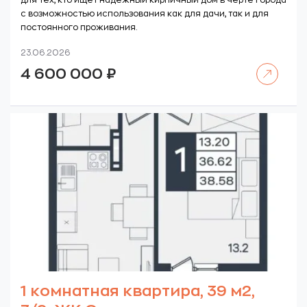
для тех, кто ищет надежный кирпичный дом в черте города
с возможностью использования как для дачи, так и для
постоянного проживания.
23.06.2026
Читать далее
4 600 000
₽
1 комнатная квартира, 39 м2,