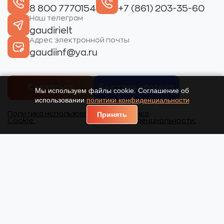
8 800 7770154
+7 (861) 203-35-60
Наш телеграм
gaudirielt
Адрес электронной почты
gaudiinf@ya.ru
Связаться
Быстрая ипотека
Мы используем файлы cookie. Соглашение об
использовании
политики конфиденциальности
Политика использования
Политика
Принять
Cookie.
конфиденциальности.