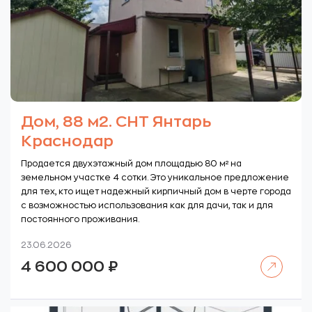
Дом, 88 м2. СНТ Янтарь
Краснодар
Продается двухэтажный дом площадью 80 м² на
земельном участке 4 сотки. Это уникальное предложение
для тех, кто ищет надежный кирпичный дом в черте города
с возможностью использования как для дачи, так и для
постоянного проживания.
23.06.2026
Читать далее
4 600 000
₽