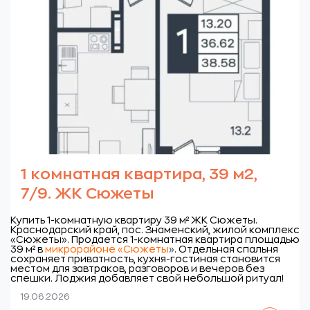
1 комнатная квартира, 39 м2,
7/9. ЖК Сюжеты
Купить 1-комнатную квартиру 39 м² ЖК Сюжеты.
Краснодарский край, пос. Знаменский, жилой комплекс
«Сюжеты».
Продается 1-комнатная квартира площадью
39 м² в
микрорайоне «Сюжеты
»
. Отдельная спальня
сохраняет приватность, кухня-гостиная становится
местом для завтраков, разговоров и вечеров без
спешки. Лоджия добавляет свой небольшой ритуал!
19.06.2026
Читать далее