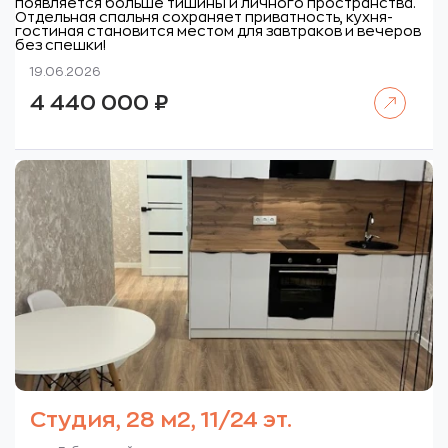
появляется больше тишины и личного пространства.
Отдельная спальня сохраняет приватность, кухня-
гостиная становится местом для завтраков и вечеров
без спешки!
19.06.2026
Читать далее
4 440 000
₽
Студия, 28 м2, 11/24 эт.