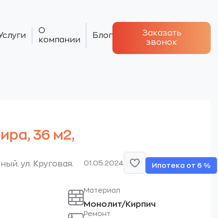
О
Заказать
Услуги
Блог
компании
звонок
тира, 36 м2,
01.05.2024
ый. ул. Круговая.
Ипотека от 6 %
Материал
Монолит/Кирпич
Ремонт