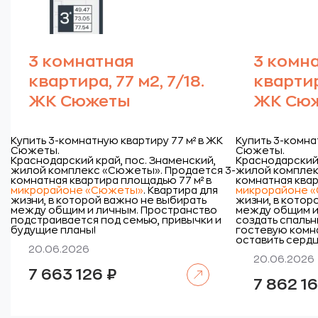
3 комнатная
3 комн
квартира, 77 м2, 7/18.
квартира
ЖК Сюжеты
ЖК Сю
Купить 3-комнатную квартиру 77 м² в ЖК
Купить 3-комна
Сюжеты.
Сюжеты.
Краснодарский край, пос. Знаменский,
Краснодарский 
жилой комплекс «Сюжеты».
Продается 3-
жилой комплек
комнатная квартира площадью 77 м² в
комнатная квар
микрорайоне «Сюжеты»
. Квартира для
микрорайоне 
жизни, в которой важно не выбирать
жизни, в котор
между общим и личным. Пространство
между общим и
подстраивается под семью, привычки и
создать спальн
будущие планы!
гостевую комна
оставить сердц
20.06.2026
20.06.2026
Читать далее
7 663 126
₽
7 862 1