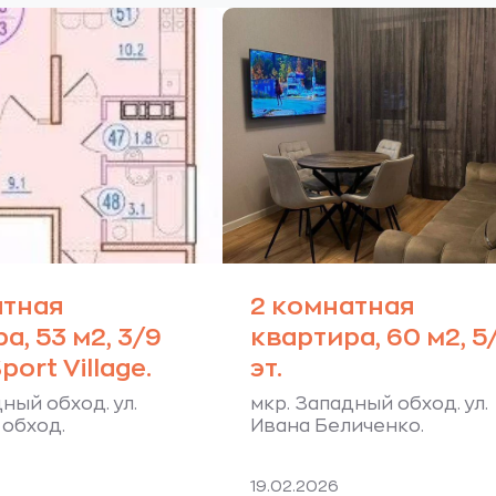
атная
2 комнатная
а, 53 м2, 3/9
квартира, 60 м2, 5
port Village.
эт.
ный обход. ул.
мкр. Западный обход. ул.
обход.
Ивана Беличенко.
19.02.2026