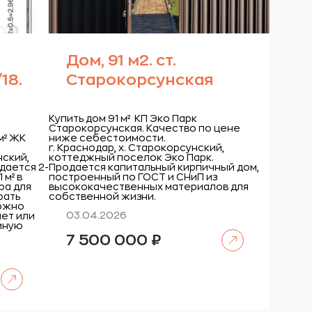
Дом, 91 м2. ст.
18.
Старокорсунская
Купить дом 91 м² КП Эко Парк
Старокорсунская. Качество по цене
м² ЖК
ниже себестоимости.
г. Краснодар, х. Старокорсунский,
нский,
коттеджный поселок Эко Парк.
дается 2-
Продается капитальный кирпичный дом,
 м² в
построенный по ГОСТ и СНиП из
ира для
высококачественных материалов для
рать
собственной жизни.
можно
03.04.2026
нет или
тиную
Читать далее
7 500 000
₽
Читать далее