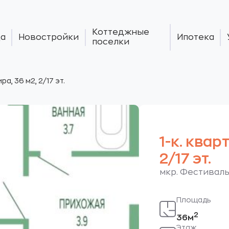
Коттеджные
а
Новостройки
Ипотека
поселки
ира, 36 м2, 2/17 эт.
1-к. квар
2/17 эт.
мкр. Фестивальн
Площадь
2
36м
Этаж