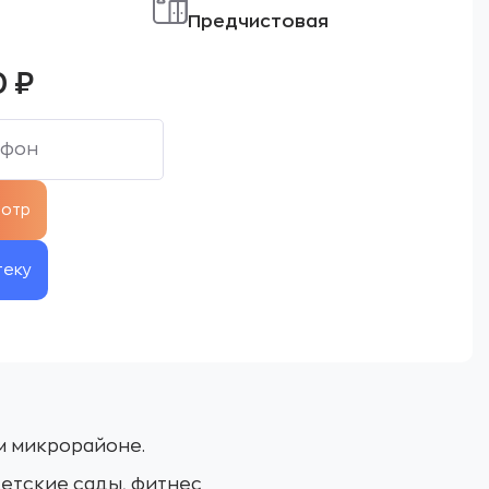
Предчистовая
0
₽
теку
м микрорайоне.
детские сады, фитнес