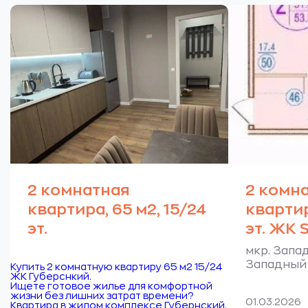
2 комнатная
2 комн
квартира, 65 м2, 15/24
квартир
эт.
эт. ЖК S
мкр. Запад
Западный 
Купить 2 комнатную квартиру 65 м2 15/24
ЖК Губерснкий.
Ищете готовое жилье для комфортной
жизни без лишних затрат времени?
01.03.2026
Квартира в жилом комплексе Губернский.