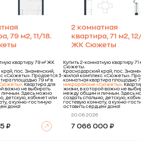
атная
2 комнатная
, 79 м2, 11/18.
квартира, 71 м2, 12/
жеты
ЖК Сюжеты
тную квартиру 79 м² ЖК
Купить 2-комнатную квартиру 71 
Сюжеты.
край, пос. Знаменский,
Краснодарский край, пос. Знаме
с «Сюжеты».
Продается 3-
жилой комплекс «Сюжеты».
Про
тира площадью 79 м² в
комнатная квартира площадью 71
«Сюжеты»
. Квартира для
микрорайоне «Сюжеты»
. Кварт
ой важно не выбирать
жизни, в которой важно не выби
 личным. Здесь можно
между общим и личным. Здесь 
ю, детскую, кабинет или
создать спальню, детскую, каби
ту, а кухню-гостиную
гостевую комнату, а кухню-гос
ем дома!
оставить сердцем дома!
20.06.2026
Читать далее
65
₽
7 066 000
₽