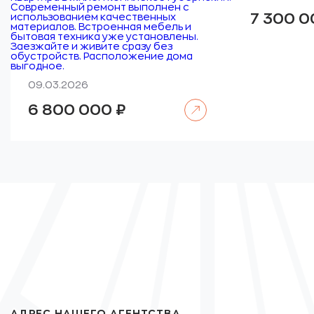
Современный ремонт выполнен с
7 300 
использованием качественных
материалов. Встроенная мебель и
бытовая техника уже установлены.
Заезжайте и живите сразу без
обустройств. Расположение дома
выгодное.
09.03.2026
Читать далее
6 800 000
₽
АДРЕС НАШЕГО АГЕНТСТВА