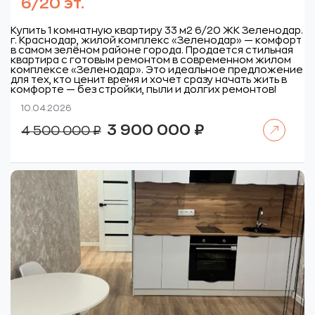
6/20 эт.
Купить 1 комнатную квартиру 33 м2 6/20 ЖК Зеленодар.
г. Краснодар, жилой комплекс «Зеленодар» — комфорт
в самом зелёном районе города. Продается стильная
квартира с готовым ремонтом в современном жилом
комплексе «Зеленодар». Это идеальное предложение
для тех, кто ценит время и хочет сразу начать жить в
комфорте — без стройки, пыли и долгих ремонтов!
10.04.2026
Читать далее
Первоначальная
Текущая
3 900 000
₽
4 500 000
₽
цена
цена:
составляла
3
4
900
500
000 ₽.
000 ₽.