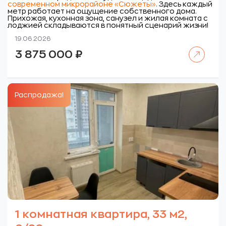
современном микрорайоне «Сюжеты»
.
Здесь каждый
метр работает на ощущение собственного дома.
Прихожая, кухонная зона, санузел и жилая комната с
лоджией складываются в понятный сценарий жизни!
19.06.2026
Читать далее
3 875 000
₽
Распродажа!
1 комнатная квартира, 33 м2,