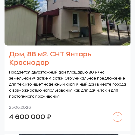
Дом, 88 м2. СНТ Янтарь
Краснодар
Продается двухэтажный дом площадью 80 м² на
земельном участке 4 сотки. Это уникальное предложение
для тех, кто ищет надежный кирпичный дом в черте города
с возможностью использования как для дачи, так и для
постоянного проживания.
23.06.2026
Читать далее
4 600 000
₽