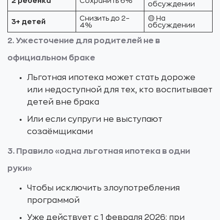
2 ребёнка
Сохранить 6%
обсуждении
Снизить до 2–
🟡 На
3+ детей
4%
обсуждении
2. Ужесточение для родителей не в
официальном браке
Льготная ипотека может стать дороже
или недоступной для тех, кто воспитывает
детей вне брака
Или если супруги не выступают
созаёмщиками
3. Правило «одна льготная ипотека в одни
руки»
Чтобы исключить злоупотребления
программой
Уже действует с 1 февраля 2026: при