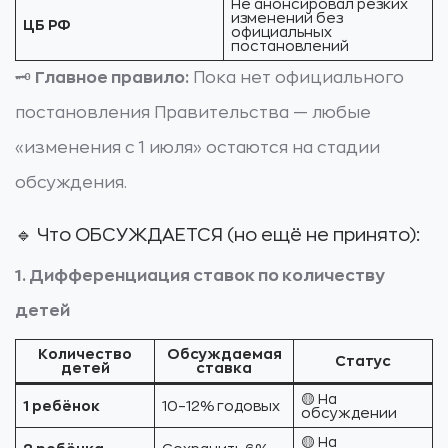
Не анонсировал резких
изменений без
ЦБ РФ
официальных
постановлений
🗝️
Главное правило:
Пока нет официального
постановления Правительства — любые
«изменения с 1 июля» остаются на стадии
обсуждения.
🔹 Что ОБСУЖДАЕТСЯ (но ещё не принято):
1. Дифференциация ставок по количеству
детей
Количество
Обсуждаемая
Статус
детей
ставка
🟡 На
1 ребёнок
10–12% годовых
обсуждении
🟡 На