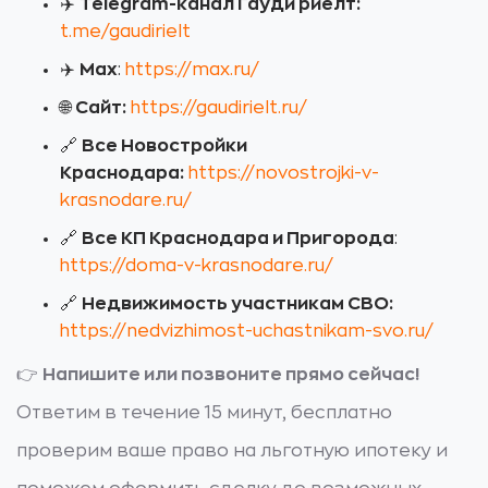
✈️
Telegram-канал Гауди риелт:
t.me/gaudirielt
✈️
Max
:
https://max.ru/
🌐
Сайт:
https://gaudirielt.ru/
🔗
Все Новостройки
Краснодара:
https://novostrojki-v-
krasnodare.ru/
🔗
Все КП Краснодара и Пригорода
:
https://doma-v-krasnodare.ru/
🔗
Недвижимость участникам СВО:
https://nedvizhimost-uchastnikam-svo.ru/
👉
Напишите или позвоните прямо сейчас!
Ответим в течение 15 минут, бесплатно
проверим ваше право на льготную ипотеку и