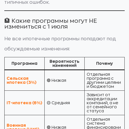
типичных ошибок.
🏦 Какие программы могут НЕ
измениться с 1 июля
Не все ипотечные программы попадают под
обсуждаемые изменения:
Вероятность
Программа
Почему
изменений
Отдельная
Сельская
программа с
🟢 Низкая
ипотека (3%)
другими целями
и бюджетом
Зависит от
аккредитации
IT-ипотека (6%)
🟡 Средняя
компаний, а не
от семейного
статуса
Отдельная
система
Военная
🟢 Низкая
финансировани