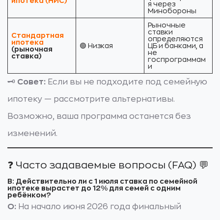
ипотека (НИС)
я через
Минобороны
Рыночные
ставки
Стандартная
определяются
ипотека
🟢 Низкая
ЦБ и банками, а
(рыночная
не
ставка)
госпрограммам
и
🗝️
Совет:
Если вы не подходите под семейную
ипотеку — рассмотрите альтернативы.
Возможно, ваша программа останется без
изменений.
❓ Часто задаваемые вопросы (FAQ) 💬
В: Действительно ли с 1 июля ставка по семейной
ипотеке вырастет до 12% для семей с одним
ребёнком?
О:
На начало июня 2026 года финальный