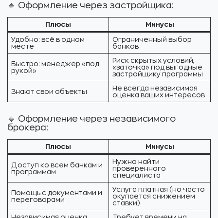
🔹 Оформление через застройщика:
Плюсы
Минусы
Удобно: всё в одном
Ограниченный выбор
месте
банков
Риск скрытых условий,
Быстро: менеджер «под
«заточка» под выгодные
рукой»
застройщику программы
Не всегда независимая
Знают свои объекты
оценка ваших интересов
🔹 Оформление через независимого
брокера:
Плюсы
Минусы
Нужно найти
Доступ ко всем банкам и
проверенного
программам
специалиста
Услуга платная (но часто
Помощь с документами и
окупается снижением
переговорами
ставки)
Независимая оценка
Требует времени на