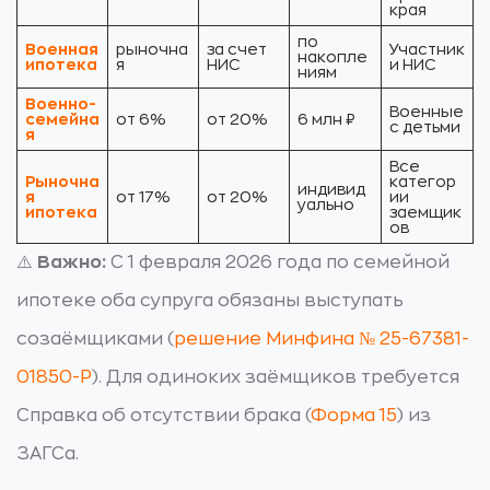
края
по
Военная
рыночна
за счет
Участник
накопле
ипотека
я
НИС
и НИС
ниям
Военно-
Военные
семейна
от 6%
от 20%
6 млн ₽
с детьми
я
Все
Рыночна
категор
индивид
я
от 17%
от 20%
ии
уально
ипотека
заемщик
ов
⚠️
Важно:
С 1 февраля 2026 года по семейной
ипотеке оба супруга обязаны выступать
созаёмщиками (
решение Минфина № 25-67381-
01850-Р
). Для одиноких заёмщиков требуется
Справка об отсутствии брака (
Форма 15
) из
ЗАГСа.