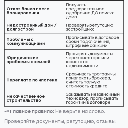
Получать
Отказ банка после
предварительное
бронирования
одобрение ДО поиска
дома
Недостроенный дом /
Проверять репутацию
долгострой
застройщика
Прописывать в договоре
Проблемы с
сроки подключения,
коммуникациями
штрафные санкции
Проверять документы
Юридические
через риелтора или
проблемы с землей
юриста по
недвижимости
Сравнивать программы,
привлекать брокера,
Переплата по ипотеке
считать полную
стоимость кредита
Заказывать независимый
Некачественное
технадзор, прописывать
строительство
гарантии в договоре
🗝️
Главное правило:
Не верьте на слово.
Проверяйте документы, репутацию, отзывы.