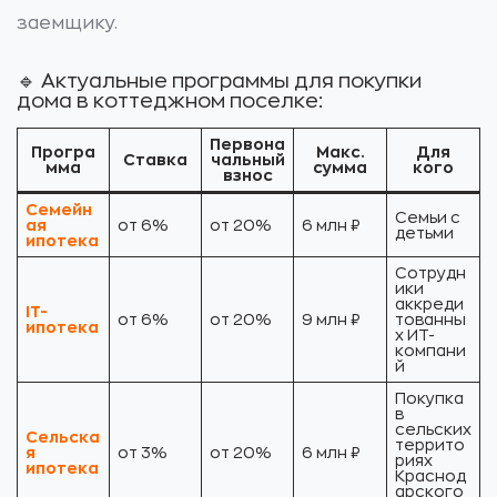
заемщику.
🔹 Актуальные программы для покупки
дома в коттеджном поселке:
Первона
Програ
Макс.
Для
Ставка
чальный
мма
сумма
кого
взнос
Семейн
Семьи с
ая
от 6%
от 20%
6 млн ₽
детьми
ипотека
Сотрудн
ики
аккреди
IT-
от 6%
от 20%
9 млн ₽
тованны
ипотека
х ИТ-
компани
й
Покупка
в
сельских
Сельска
террито
я
от 3%
от 20%
6 млн ₽
риях
ипотека
Краснод
арского