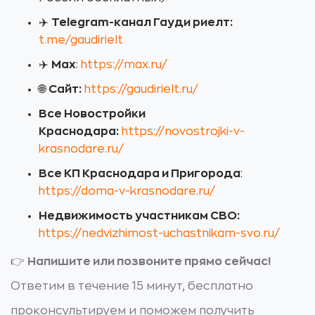
✈️
Telegram-канал Гауди риелт:
t.me/gaudirielt
✈️
Max
:
https://max.ru/
🌐
Сайт:
https://gaudirielt.ru/
Все Новостройки
Краснодара:
https://novostrojki-v-
krasnodare.ru/
Все КП Краснодара и Пригорода
:
https://doma-v-krasnodare.ru/
Недвижимость участникам СВО:
https://nedvizhimost-uchastnikam-svo.ru/
👉
Напишите или позвоните прямо сейчас!
Ответим в течение 15 минут, бесплатно
проконсультируем и поможем получить