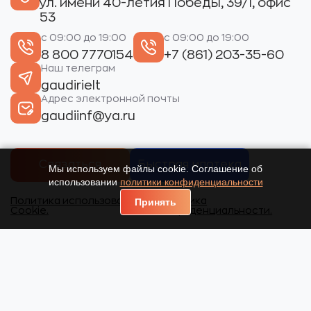
ул. имени 40-летия Победы, 39/1, офис
53
с 09:00 до 19:00
с 09:00 до 19:00
8 800 7770154
+7 (861) 203-35-60
Наш телеграм
gaudirielt
Адрес электронной почты
gaudiinf@ya.ru
Связаться
Быстрая ипотека
Мы используем файлы cookie. Соглашение об
использовании
политики конфиденциальности
Политика использования
Политика
Принять
Cookie.
конфиденциальности.