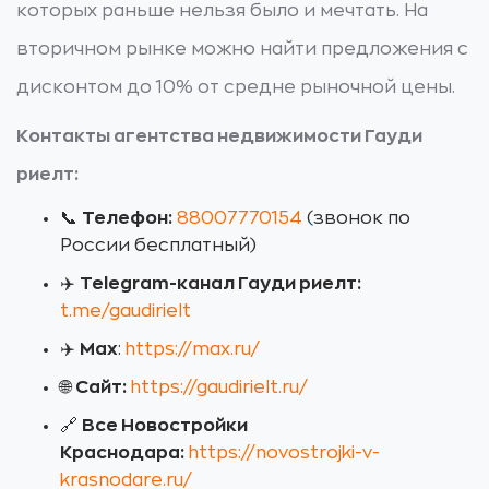
которых раньше нельзя было и мечтать. На
вторичном рынке можно найти предложения с
дисконтом до 10% от средне рыночной цены.
Контакты агентства недвижимости Гауди
риелт:
📞
Телефон:
88007770154
(звонок по
России бесплатный)
✈️
Telegram-канал Гауди риелт:
t.me/gaudirielt
✈️
Max
:
https://max.ru/
🌐
Сайт:
https://gaudirielt.ru/
🔗
Все Новостройки
Краснодара:
https://novostrojki-v-
krasnodare.ru/