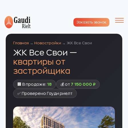
Заказать звонок
Главная
→
Новостройки
→ ЖК Все Свои
ЖК Все Свои —
квартиры от
застройщика
🏢 В продаже:
18
💰 от
7 150 000 ₽
✅ Проверено Гауди риелт