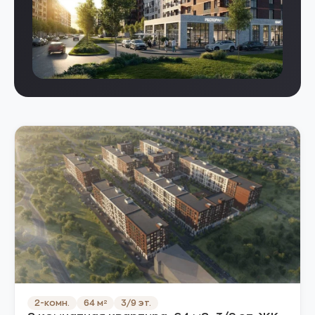
2-комн.
64 м²
3/9 эт.