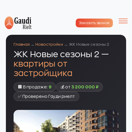
Заказать звонок
Главная
→
Новостройки
→ ЖК Новые сезоны 2
ЖК Новые сезоны 2 —
квартиры от
застройщика
🏢 В продаже:
9
💰 от
3 200 000 ₽
✅ Проверено Гауди риелт