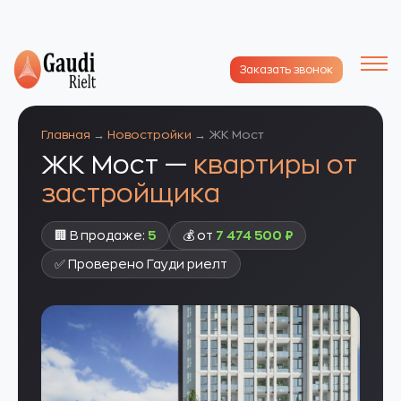
Заказать звонок
Главная
→
Новостройки
→ ЖК Мост
ЖК Мост —
квартиры от
застройщика
🏢 В продаже:
5
💰 от
7 474 500 ₽
✅ Проверено Гауди риелт