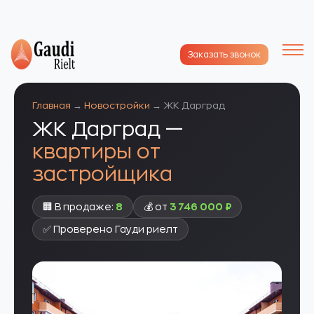
Заказать звонок
Главная
→
Новостройки
→ ЖК Дарград
ЖК Дарград —
квартиры от
застройщика
🏢 В продаже:
8
💰 от
3 746 000 ₽
✅ Проверено Гауди риелт