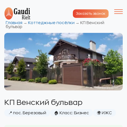
Заказать звонок
Главная
→
Коттеджные посёлки
→
КП Венский
бульвар
КП Венский бульвар
📍 пос. Березовый
🏠 Класс: Бизнес
🌍 ИЖС