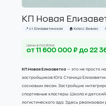
КП Новая Елизаве
📍 ст. Елизаветинская
🏠 Класс: Бизнес
Цены в посёлке
от 11 600 000 ₽ до 22 3
КП Новая Елизаветка
— это не просто н
застройщиков Юга. Станица Елизаветин
сосновым лесам. Застройщик интегриро
спортивные кластеры. Школа и детский
логистического ада. Здесь реализован 