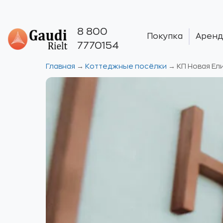
8 800
Покупка
Аренд
7770154
Главная
→
Коттеджные посёлки
→
КП Новая Ел