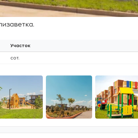
лизаветка.
Участок
сот.