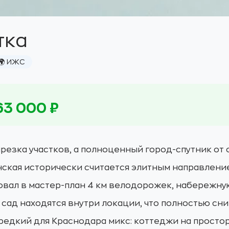
тка
🌍 ИЖС
63 000 ₽
арезка участков, а полноценный город-спутник от
ская исторически считается элитным направление
вал в мастер-план 4 км велодорожек, набережную
 сад находятся внутри локации, что полностью сн
редкий для Краснодара микс: коттеджи на просторн