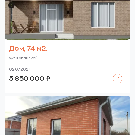
Дом, 74 м2.
хут. Копанской.
02.07.2024
Читать далее
5 850 000
₽