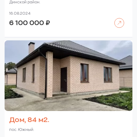
Динской район.
16.08.2024
Читать далее
6 100 000
₽
Дом, 84 м2.
пос. Южный.