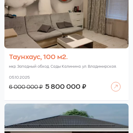
Таунхаус, 100 м2.
мкр. Западный обход. Сады Калинина. ул. Владимирская.
05.10.2025
Читать далее
Первоначальная
Текущая
5 800 000
₽
6 000 000
₽
цена
цена:
составляла
5
6
800
000
000 ₽.
000 ₽.