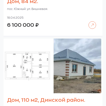
Дом, 84 м2.
пос. Южный. ул. Вишневая.
18.04.2025
Читать далее
6 100 000
₽
Дом, 110 м2, Динской район.