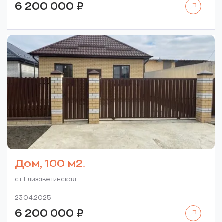
6 200 000
₽
Дом, 100 м2.
ст. Елизаветинская.
23.04.2025
Читать далее
6 200 000
₽