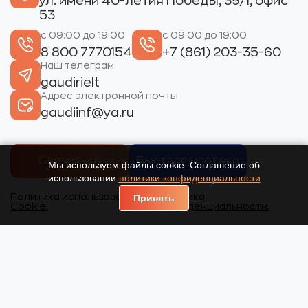
ул. имени 40-летия Победы, 39/1, офис
53
с 09:00 до 19:00
с 09:00 до 19:00
8 800 7770154
+7 (861) 203-35-60
Наш телеграм
gaudirielt
Адрес электронной почты
gaudiinf@ya.ru
Связаться
Быстрая ипотека
Мы используем файлы cookie. Соглашение об
использовании
политики конфиденциальности
Политика использования
Политика
Принять
Cookie.
конфиденциальности.