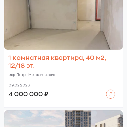
1 комнатная квартира, 40 м2,
12/18 эт.
мкр. Петра Метальникова.
09.02.2026
Читать далее
4 000 000
₽