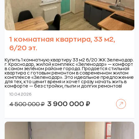
1 комнатная квартира, 33 м2,
6/20 эт.
Купить 1 комнатную квартиру 33 м2 6/20 ЖК Зеленодар.
г. Краснодар, жилой комплекс «Зеленодар» — комфорт
в самом зелёном районе города. Продается стильная
квартира с готовым ремонтом в современном жилом
комплексе «Зеленодар». Это идеальное предложение
для тех, кто ценит время и хочет сразу начать жить в
комфорте — без стройки, пыли и долгих ремонтов!
10.04.2026
Читать далее
Первоначальная
Текущая
3 900 000
₽
4 500 000
₽
цена
цена:
составляла
3
4
900
500
000 ₽.
000 ₽.