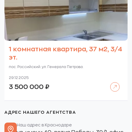
1 комнатная квартира, 37 м2, 3/4
эт.
пос. Российский. ул. Генерала Петрова.
29.12.2025
Читать далее
3 500 000
₽
АДРЕС НАШЕГО АГЕНТСТВА
Наш адрес в Краснодаре