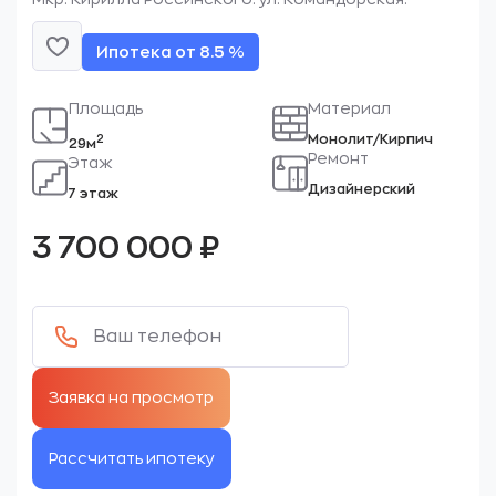
Ипотека от 8.5 %
Площадь
Материал
Монолит/Кирпич
2
29м
Ремонт
Этаж
Дизайнерский
7 этаж
3 700 000
₽
Рассчитать ипотеку