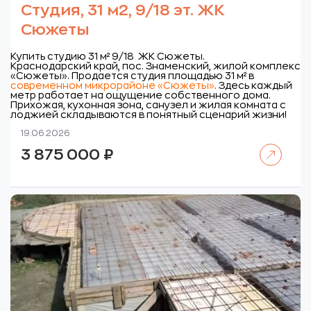
Студия, 31 м2, 9/18 эт. ЖК
Сюжеты
Купить студию 31 м² 9/18 ЖК Сюжеты.
Краснодарский край, пос. Знаменский, жилой комплекс
«Сюжеты».
Продается студия площадью 31 м² в
современном микрорайоне «Сюжеты»
.
Здесь каждый
метр работает на ощущение собственного дома.
Прихожая, кухонная зона, санузел и жилая комната с
лоджией складываются в понятный сценарий жизни!
19.06.2026
Читать далее
3 875 000
₽