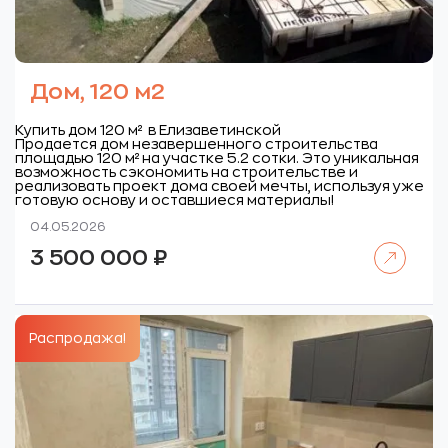
Дом, 120 м2
Купить дом 120 м² в Елизаветинской
Продается дом незавершенного строительства
площадью 120 м² на участке 5.2 сотки. Это уникальная
возможность сэкономить на строительстве и
реализовать проект дома своей мечты, используя уже
готовую основу и оставшиеся материалы!
04.05.2026
Читать далее
3 500 000
₽
Распродажа!