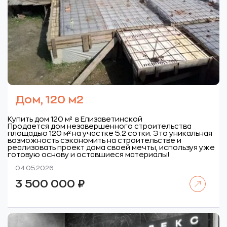
Дом, 120 м2
Купить дом 120 м² в Елизаветинской
Продается дом незавершенного строительства
площадью 120 м² на участке 5.2 сотки. Это уникальная
возможность сэкономить на строительстве и
реализовать проект дома своей мечты, используя уже
готовую основу и оставшиеся материалы!
04.05.2026
Читать далее
3 500 000
₽