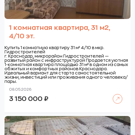
1 комнатная квартира, 31 м2,
4/10 эт.
Купить 1 комнатную квартиру 31 м² 4/10 в мкр.
Гидростроителей
г. Краснодар, микрорайон Гидростроителей —
развитый район с инфраструктурой
Продается уютная
1-комнатная квартира площадью 31 м² в одном из самых
обжитых и комфортных районов Краснодара.
Идеальный вариант для старта самостоятельной
жизни, инвестиций или проживания одного человека/
пары.
08.05.2026
Читать далее
3 150 000
₽