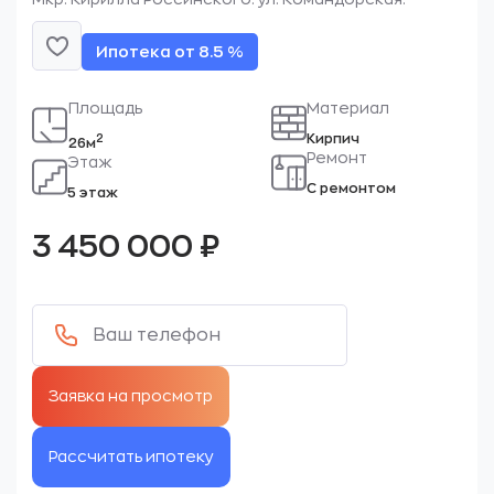
Ипотека от 8.5 %
Площадь
Материал
Кирпич
2
26м
Ремонт
Этаж
С ремонтом
5 этаж
3 450 000
₽
Рассчитать ипотеку