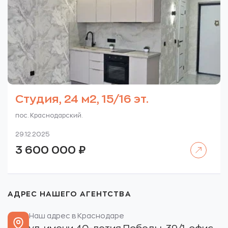
Студия, 24 м2, 15/16 эт.
пос. Краснодарский.
29.12.2025
Читать далее
3 600 000
₽
АДРЕС НАШЕГО АГЕНТСТВА
Наш адрес в Краснодаре