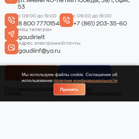
ул. имени 40-летия Победы, 39/1, офис
53
с 09:00 до 19:00
с 09:00 до 19:00
8 800 7770154
+7 (861) 203-35-60
Наш телеграм
gaudirielt
Адрес электронной почты
gaudiinf@ya.ru
Связаться
Быстрая ипотека
Мы используем файлы cookie. Соглашение об
использовании
политики конфиденциальности
Политика использования
Политика
Принять
Cookie.
конфиденциальности.