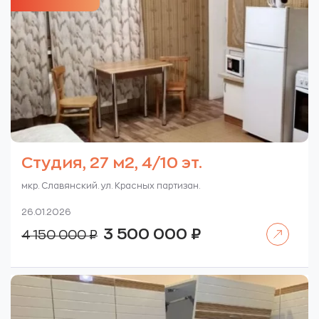
Студия, 27 м2, 4/10 эт.
мкр. Славянский. ул. Красных партизан.
26.01.2026
Читать далее
Первоначальная
Текущая
3 500 000
₽
4 150 000
₽
цена
цена:
составляла
3
4
500
150
000 ₽.
000 ₽.