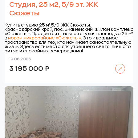
Студия, 25 м2, 5/9 эт. ЖК
Сюжеты
Купить студию 25 м² 5/9 ЖК Сюжеты.
Краснодарский край, пос. Знаменский, жилой комплекс
«Сюжеты».
Продается стильная студия площадью 25 м²
в
новом микрорайоне «Сюжеты»
.
Это идеальное
пространство для тех, кто начинает
самостоятельную
жизнь. Здесь есть место для утреннего света, личного
ритма и спокойных вечеров дома!
19.06.2026
Читать далее
3 195 000
₽