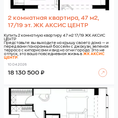
2 комнатная квартира, 47 м2,
17/19 эт. ЖК АКСИС ЦЕНТР
Купить 2 комнатную квартиру 47 м2 17/19 ЖК АКСИС
ЦЕНТР
Представьте: вы выходите на крышу своего дома — и
перед вами панорамный бассейн с джакузи, зеленая
терраса с кипарисами и вид на огни города. Это не
отпуск, это ваша повседневная жизнь в
ЖК
АКСИС
ЦЕНТР
.
10.04.2026
Читать далее
18 130 500
₽