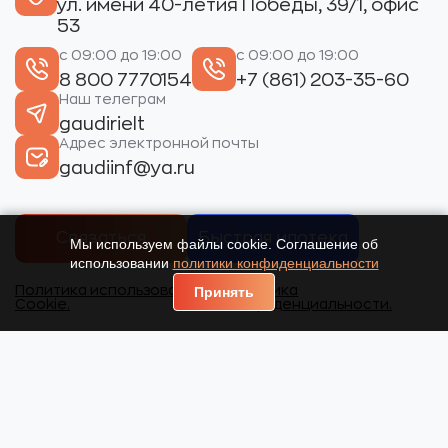
ул. имени 40-летия Победы, 39/1, офис
53
с 09:00 до 19:00
с 09:00 до 19:00
8 800 7770154
+7 (861) 203-35-60
Наш телеграм
gaudirielt
Адрес электронной почты
gaudiinf@ya.ru
Связаться
Быстрая ипотека
Мы используем файлы cookie. Соглашение об
использовании
политики конфиденциальности
Политика использования
Политика
Принять
Cookie.
конфиденциальности.