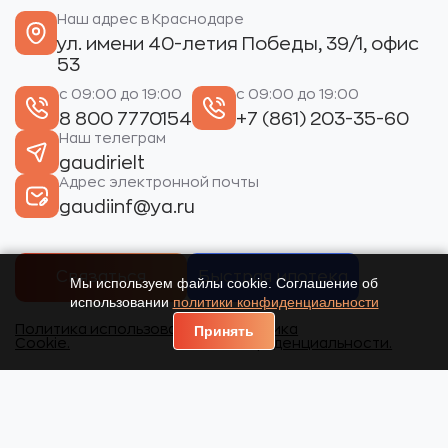
Наш адрес в Краснодаре
ул. имени 40-летия Победы, 39/1, офис
53
с 09:00 до 19:00
с 09:00 до 19:00
8 800 7770154
+7 (861) 203-35-60
Наш телеграм
gaudirielt
Адрес электронной почты
gaudiinf@ya.ru
Связаться
Быстрая ипотека
Мы используем файлы cookie. Соглашение об
использовании
политики конфиденциальности
Политика использования
Политика
Принять
Cookie.
конфиденциальности.