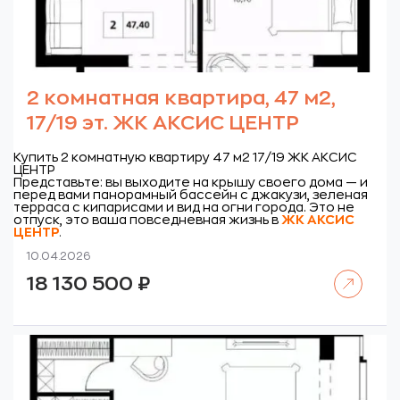
2 комнатная квартира, 47 м2,
17/19 эт. ЖК АКСИС ЦЕНТР
Купить 2 комнатную квартиру 47 м2 17/19 ЖК АКСИС
ЦЕНТР
Представьте: вы выходите на крышу своего дома — и
перед вами панорамный бассейн с джакузи, зеленая
терраса с кипарисами и вид на огни города. Это не
отпуск, это ваша повседневная жизнь в
ЖК
АКСИС
ЦЕНТР
.
10.04.2026
Читать далее
18 130 500
₽