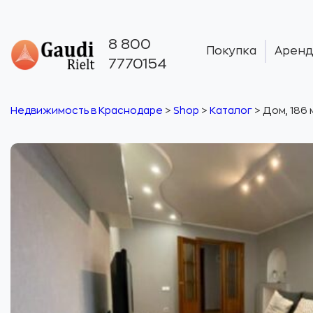
8 800
Покупка
Аренд
7770154
Недвижимость в Краснодаре
>
Shop
>
Каталог
>
Дом, 186 