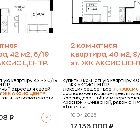
атная
2 комнатная
а, 42 м2, 6/19
квартира, 40 м2, 9
АКСИС ЦЕНТР.
эт. ЖК АКСИС ЦЕНТ
тную квартиру 42 м2 6/19
Купить 2 комнатную квартиру 40 
ЕНТР.
эт ЖК АКСИС ЦЕНТР.
ный адрес для своей
Локация решает всё.
ЖК
АКСИС
?
ЖК
АКСИС ЦЕНТР
расположен в самом престижно
икальные возможности.
Краснодара — вблизи пересечен
Красной и Северной, рядом с ТР
«Галерея».
Читать далее
10.04.2026
708
₽
17 136 000
₽