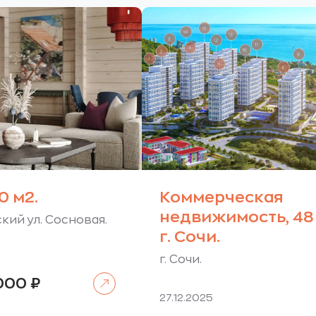
0 м2.
Коммерческая
недвижимость, 48 
кий ул. Сосновая.
г. Сочи.
г. Сочи.
Читать далее
 000
₽
27.12.2025