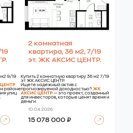
2 комнатная
/19
квартира, 36 м2, 7/19
Р.
эт. ЖК АКСИС ЦЕНТР.
м2 9/19
Купить 2 комнатную квартиру 36 м2 7/19
эт ЖК АКСИС ЦЕНТР.
 ЦЕНТР
Ищете надежный актив с
м районе
прогнозируемой доходностью?
ЖК
ия улиц
АКСИС ЦЕНТР
— это проект, созданный
К
для инвесторов, которые ценят время и
деньги.
10.04.2026
Читать далее
Читать далее
15 078 000
₽