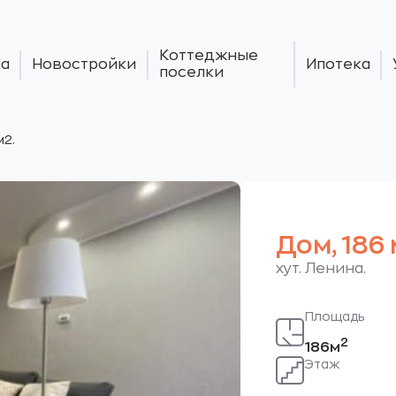
Коттеджные
а
Новостройки
Ипотека
поселки
м2.
Дом, 186 
хут. Ленина.
Площадь
2
186м
Этаж