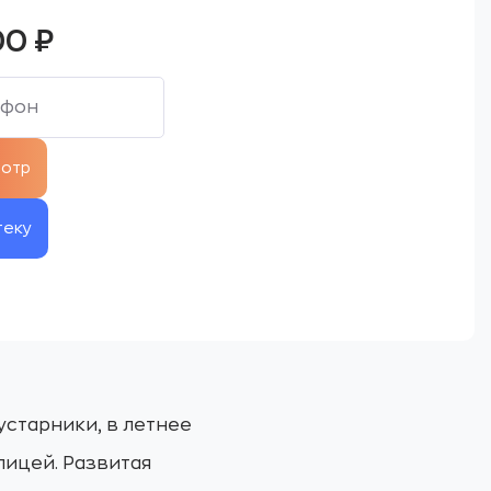
00
₽
теку
устарники, в летнее
лицей. Развитая