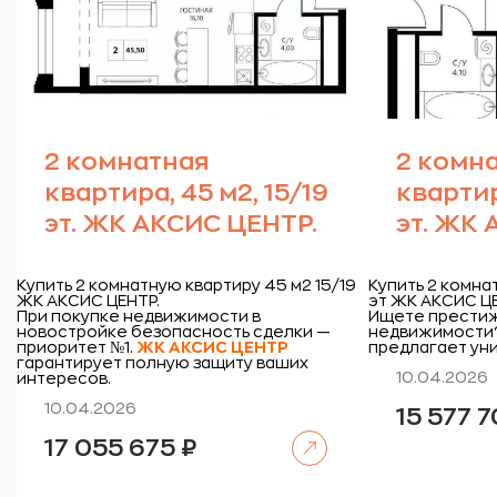
2 комнатная
2 комн
квартира, 45 м2, 15/19
квартир
эт. ЖК АКСИС ЦЕНТР.
эт. ЖК 
Купить 2 комнатную квартиру 45 м2 15/19
Купить 2 комна
ЖК АКСИС ЦЕНТР.
эт ЖК АКСИС Ц
При покупке недвижимости в
Ищете престиж
новостройке безопасность сделки —
недвижимости
приоритет №1.
ЖК
АКСИС ЦЕНТР
предлагает ун
гарантирует полную защиту ваших
10.04.2026
интересов.
10.04.2026
15 577 
Читать далее
17 055 675
₽