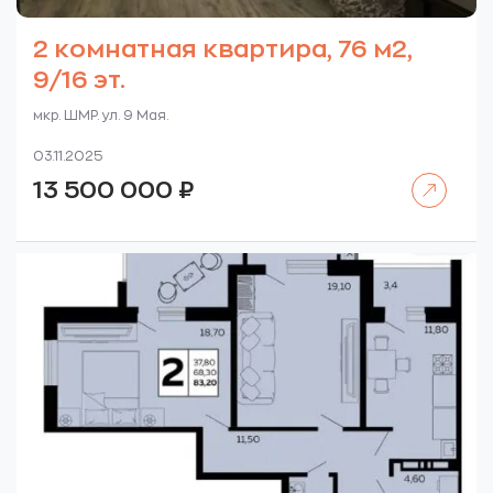
2 комнатная квартира, 76 м2,
9/16 эт.
мкр. ШМР. ул. 9 Мая.
03.11.2025
Читать далее
13 500 000
₽