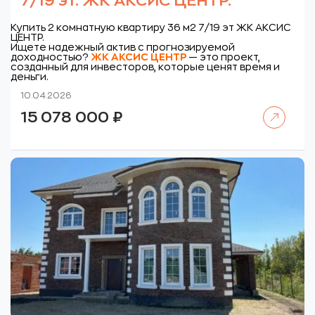
7/19 эт. ЖК АКСИС ЦЕНТР.
Купить 2 комнатную квартиру 36 м2 7/19 эт ЖК АКСИС
ЦЕНТР.
Ищете надежный актив с прогнозируемой
доходностью?
ЖК
АКСИС ЦЕНТР
— это проект,
созданный для инвесторов, которые ценят время и
деньги.
10.04.2026
Читать далее
15 078 000
₽