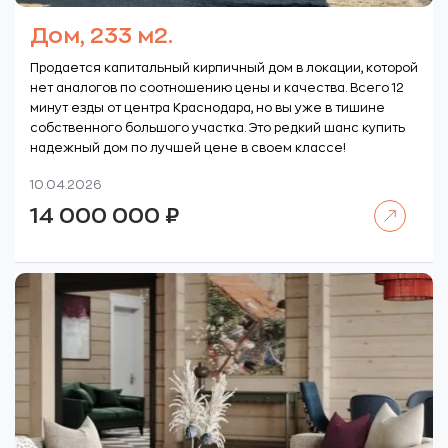
Дом, 233 м2.
Продается капитальный кирпичный дом в локации, которой
нет аналогов по соотношению цены и качества. Всего 12
минут езды от центра Краснодара, но вы уже в тишине
собственного большого участка. Это редкий шанс купить
надежный дом по лучшей цене в своем классе!
10.04.2026
Читать далее
14 000 000
₽