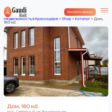
Заказать звонок
Недвижимость в Краснодаре
>
Shop
>
Каталог
>
Дом,
160 м2.
Дом, 160 м2.
пос. Северный. ул. Виноградная.