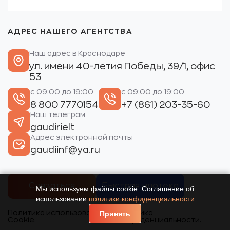
АДРЕС НАШЕГО АГЕНТСТВА
Наш адрес в Краснодаре
ул. имени 40-летия Победы, 39/1, офис
53
с 09:00 до 19:00
с 09:00 до 19:00
8 800 7770154
+7 (861) 203-35-60
Наш телеграм
gaudirielt
Адрес электронной почты
gaudiinf@ya.ru
Связаться
Быстрая ипотека
Мы используем файлы cookie. Соглашение об
использовании
политики конфиденциальности
Политика использования
Политика
Принять
Cookie.
конфиденциальности.