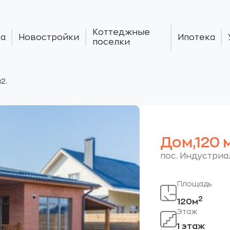
Коттеджные
а
Новостройки
Ипотека
поселки
2.
Дом,120 м
пос. Индустриа
Площадь
2
120м
Этаж
1 этаж