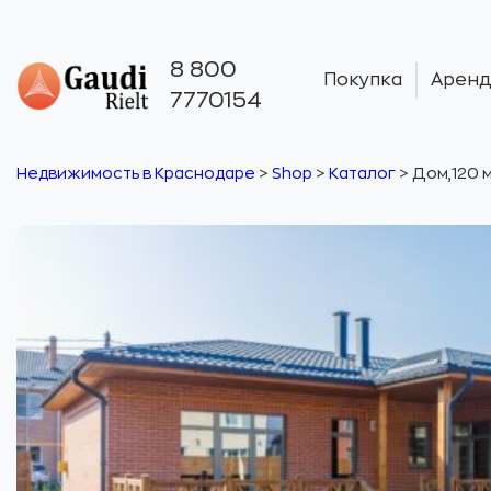
8 800
Покупка
Аренд
7770154
Недвижимость в Краснодаре
>
Shop
>
Каталог
>
Дом,120 м