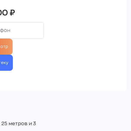
00
₽
теку
25 метров и 3