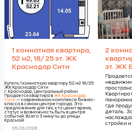
1 комнатная квартира,
2 комн
52 м2, 18/ 25 эт. ЖК
квартир
Краснодар Сити
эт. ЖК
Продается
недвижимо
Купить 1 комнатную квартиру 52 м2 18/25
ЖК Краснодар Сити
пространс
г. Краснодар, Центральный район
Квартира 
Продается квартира в
ЖК Краснодар
Сити
— современном комплексе бизнес-
панорамны
класса в самом центре города. Это
где проду
предложение для тех, кто ценит время,
деталь.
З
статус и возможность быть в центре
событий. Всего 3 минуты до улицы
наслаждай
Красной!
стройки и
05.06.2026