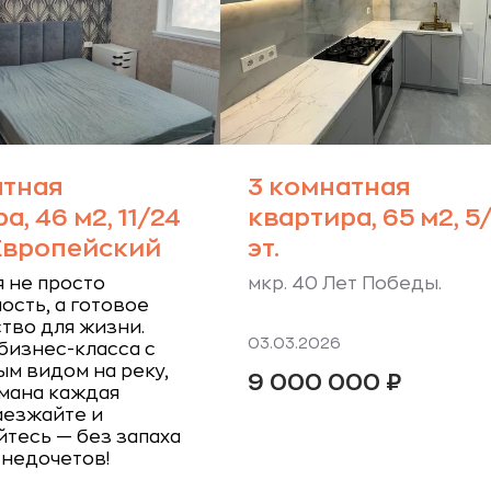
атная
3 комнатная
а, 46 м2, 11/24
квартира, 65 м2, 5
 Европейский
эт.
 не просто
мкр. 40 Лет Победы.
сть, а готовое
тво для жизни.
03.03.2026
бизнес-класса с
м видом на реку,
9 000 000
₽
мана каждая
аезжайте и
тесь — без запаха
 недочетов!