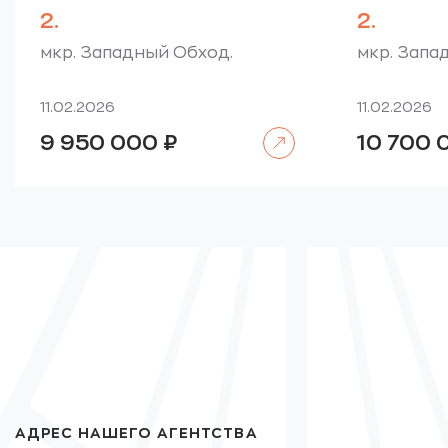
2.
2.
мкр. Западный Обход.
мкр. Запа
11.02.2026
11.02.2026
Читать далее
9 950 000
₽
10 700
АДРЕС НАШЕГО АГЕНТСТВА