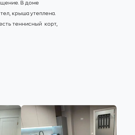
ещение. В
доме
тел, крыша утеплена.
есть теннисный корт,