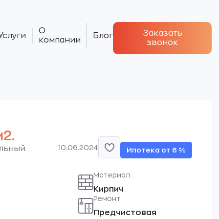
О
Заказать
Услуги
Блог
компании
звонок
2.
10.06.2024
льный.
Ипотека от 6 %
Материал
Кирпич
Ремонт
Предчистовая