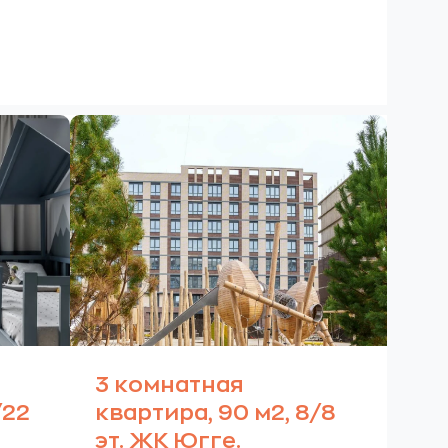
3 комнатная
/22
квартира, 90 м2, 8/8
эт. ЖК Югге.