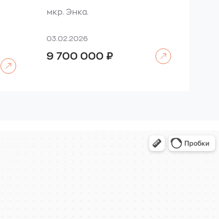
мкр. Энка.
03.02.2026
Читать далее
9 700 000
₽
Читать далее