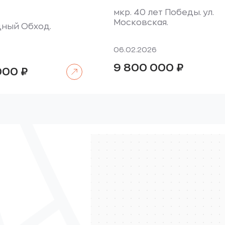
мкр. 40 лет Победы. ул.
Московская.
дный Обход.
06.02.2026
9 800 000
₽
Читать далее
 000
₽