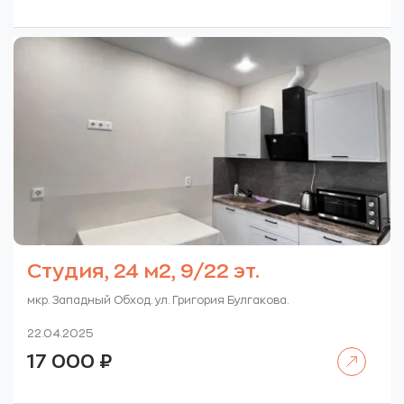
Студия, 24 м2, 9/22 эт.
мкр. Западный Обход. ул. Григория Булгакова.
22.04.2025
Читать далее
17 000
₽