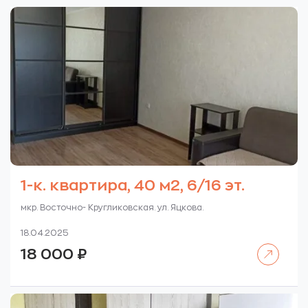
1-к. квартира, 40 м2, 6/16 эт.
мкр. Восточно- Кругликовская. ул. Яцкова.
18.04.2025
Читать далее
18 000
₽