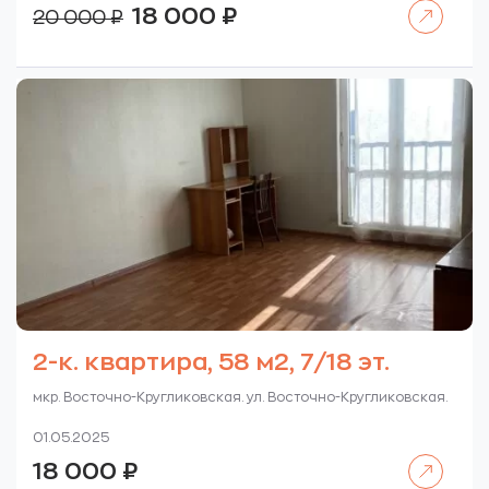
Читать далее
Первоначальная
Текущая
18 000
₽
20 000
₽
цена
цена:
составляла
18
20
000 ₽.
000 ₽.
2-к. квартира, 58 м2, 7/18 эт.
мкр. Восточно-Кругликовская. ул. Восточно-Кругликовская.
01.05.2025
Читать далее
18 000
₽