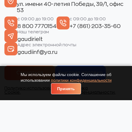
ул. имени 40-летия Победы, 39/1, офис
53
с 09:00 до 19:00
с 09:00 до 19:00
8 800 7770154
+7 (861) 203-35-60
Наш телеграм
gaudirielt
Адрес электронной почты
gaudiinf@ya.ru
Связаться
Быстрая ипотека
Мы используем файлы cookie. Соглашение об
использовании
политики конфиденциальности
Политика использования
Политика
Принять
Cookie.
конфиденциальности.