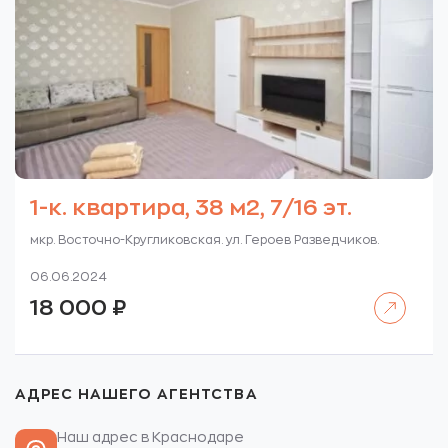
1-к. квартира, 38 м2, 7/16 эт.
мкр. Восточно-Кругликовская. ул. Героев Разведчиков.
06.06.2024
Читать далее
18 000
₽
АДРЕС НАШЕГО АГЕНТСТВА
Наш адрес в Краснодаре