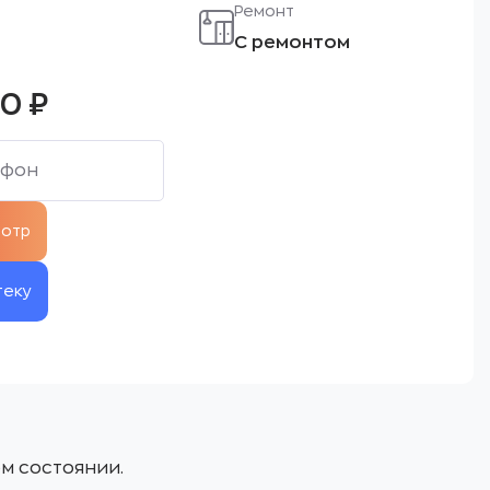
Ремонт
С ремонтом
00
₽
теку
м состоянии.