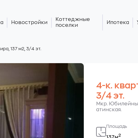
Коттеджные
а
Новостройки
Ипотека
поселки
ира, 137 м2, 3/4 эт.
4-к. квар
3/4 эт.
Мкр. Юбилейный
атинская.
Площадь
2
137м