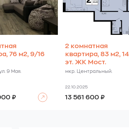
атная
2 комнатная
а, 76 м2, 9/16
квартира, 83 м2, 14
эт. ЖК Мост.
л. 9 Мая.
мкр. Центральный.
22.10.2025
Читать далее
 000
₽
13 561 600
₽