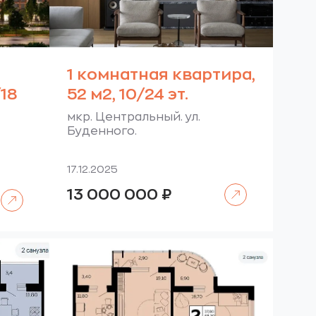
1 комнатная квартира,
/18
52 м2, 10/24 эт.
мкр. Центральный. ул.
Буденного.
17.12.2025
Читать далее
13 000 000
₽
Читать далее