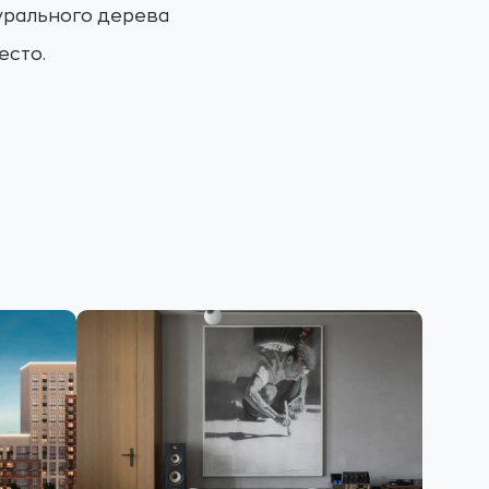
турального дерева
есто.