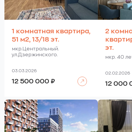
1 комнатная квартира,
2 комн
51 м2, 13/18 эт.
квартир
эт.
мкр.Центральный.
ул.Дзержинского.
мкр. 40 л
03.03.2026
02.02.2026
Читать далее
12 500 000
₽
12 000