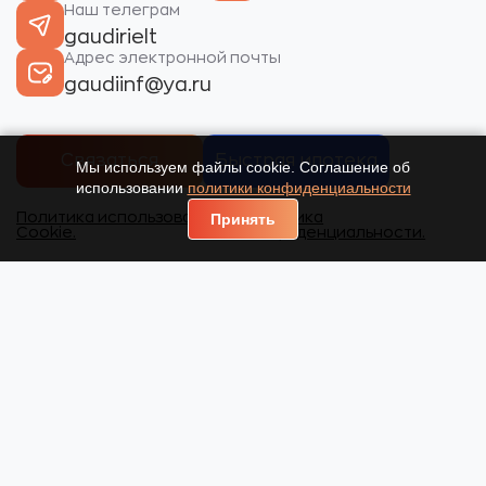
Наш телеграм
gaudirielt
Адрес электронной почты
gaudiinf@ya.ru
Связаться
Быстрая ипотека
Мы используем файлы cookie. Соглашение об
использовании
политики конфиденциальности
Политика использования
Политика
Принять
Cookie.
конфиденциальности.