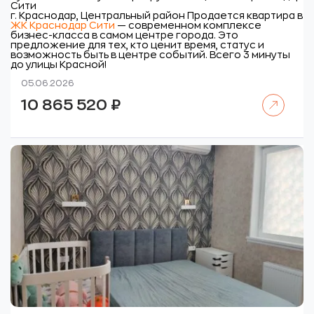
Сити
г. Краснодар, Центральный район
Продается квартира в
ЖК Краснодар Сити
— современном комплексе
бизнес-класса в самом центре города. Это
предложение для тех, кто ценит время, статус и
возможность быть в центре событий. Всего 3 минуты
до улицы Красной!
05.06.2026
Читать далее
10 865 520
₽