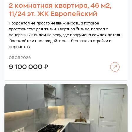
2 комнатная квартира, 46 м2,
11/24 эт. ЖК Европейский
Продается не просто недвижимость, а готовое
пространство для жизни. Квартира бизнес-класса с
панорамным видом на реку, где продумана каждая деталь.
Заезжайте и наслаждайтесь — без запаха стройки и
недочетов!
05.05.2026
Читать далее
9 100 000
₽