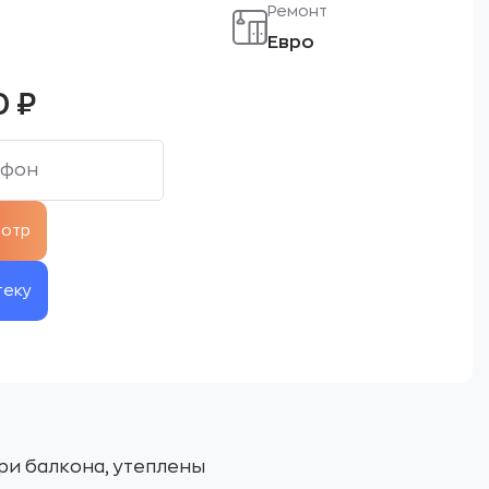
Ремонт
Евро
0
₽
теку
ри балкона, утеплены