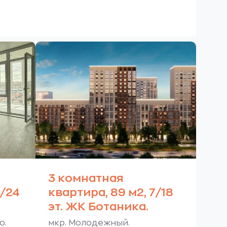
3 комнатная
5/24
квартира, 89 м2, 7/18
эт. ЖК Ботаника.
о.
мкр. Молодежный.