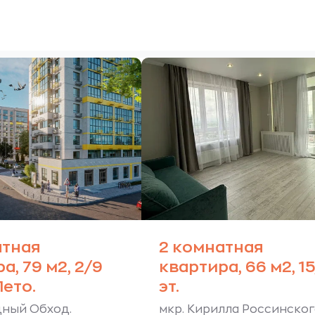
атная
2 комнатная
а, 79 м2, 2/9
квартира, 66 м2, 1
Лето.
эт.
дный Обход.
мкр. Кирилла Россинског