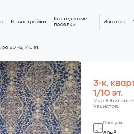
Коттеджные
а
Новостройки
Ипотека
поселки
ира, 80 м2, 1/10 эт.
3-к. квар
1/10 эт.
Мкр. Юбилейный
Чекистов.
Площадь
2
80м