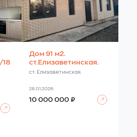
Дом 91 м2.
/18
ст.Елизаветинская.
ст. Елизаветинская.
28.01.2026
Читать далее
10 000 000
₽
Читать далее