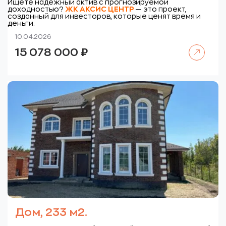
Ищете надежный актив с прогнозируемой
доходностью?
ЖК
АКСИС ЦЕНТР
— это проект,
созданный для инвесторов, которые ценят время и
деньги.
10.04.2026
Читать далее
15 078 000
₽
Дом, 233 м2.