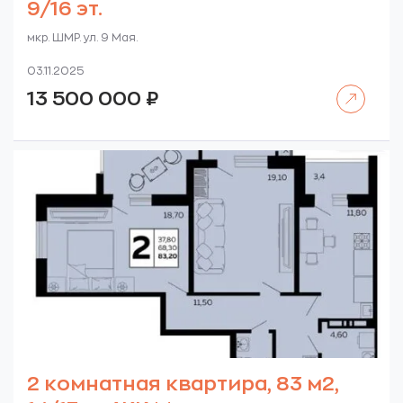
9/16 эт.
мкр. ШМР. ул. 9 Мая.
03.11.2025
Читать далее
13 500 000
₽
2 комнатная квартира, 83 м2,