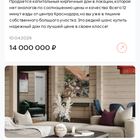
Продается капитальный кирпичный дом в локации, которой
нет аналогов по соотношению цены и качества. Всего 12
минут езды от центра Краснодара, но вы уже в тишине
собственного большого участка. Это редкий шанс купить
надежный дом по лучшей цене в своем классе!
10.04.2026
Читать далее
14 000 000
₽