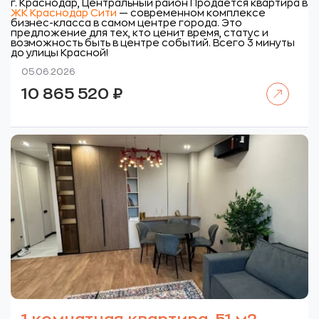
г. Краснодар, Центральный район
Продается квартира в
ЖК Краснодар Сити
— современном комплексе
бизнес-класса в самом центре города. Это
предложение для тех, кто ценит время, статус и
возможность быть в центре событий. Всего 3 минуты
до улицы Красной!
05.06.2026
Читать далее
10 865 520
₽