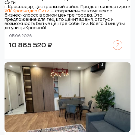
Сити
г. Краснодар, Центральный район
Продается квартира в
ЖК Краснодар Сити
— современном комплексе
бизнес-класса в самом центре города. Это
предложение для тех, кто ценит время, статус и
возможность быть в центре событий. Всего 3 минуты
до улицы Красной!
05.06.2026
Читать далее
10 865 520
₽