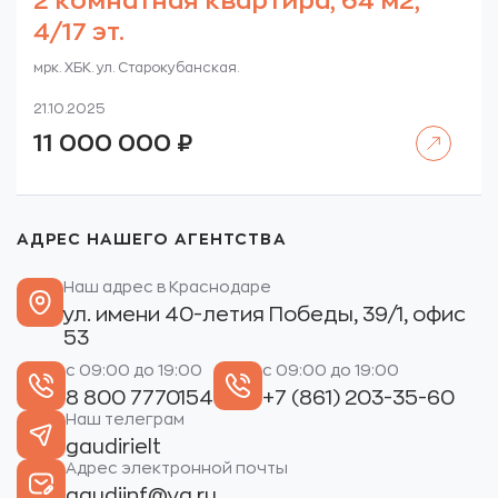
2 комнатная квартира, 64 м2,
4/17 эт.
мрк. ХБК. ул. Старокубанская.
21.10.2025
Читать далее
11 000 000
₽
АДРЕС НАШЕГО АГЕНТСТВА
Наш адрес в Краснодаре
ул. имени 40-летия Победы, 39/1, офис
53
с 09:00 до 19:00
с 09:00 до 19:00
8 800 7770154
+7 (861) 203-35-60
Наш телеграм
gaudirielt
Адрес электронной почты
gaudiinf@ya.ru