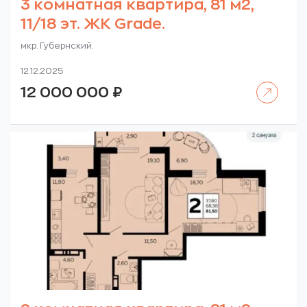
3 комнатная квартира, 81 м2,
11/18 эт. ЖК Grade.
мкр. Губернский.
12.12.2025
Читать далее
12 000 000
₽