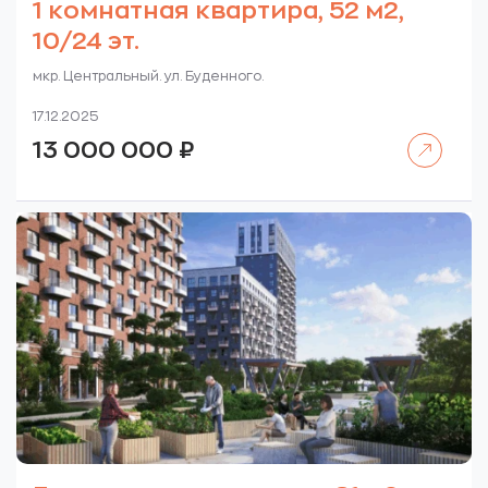
1 комнатная квартира, 52 м2,
10/24 эт.
мкр. Центральный. ул. Буденного.
17.12.2025
Читать далее
13 000 000
₽