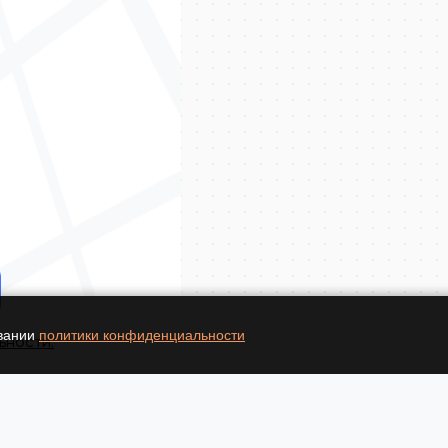
овании
политики конфиденциальности
ьности.