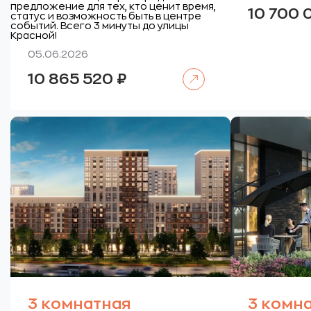
предложение для тех, кто ценит время,
10 700
статус и возможность быть в центре
событий. Всего 3 минуты до улицы
Красной!
05.06.2026
Читать далее
10 865 520
₽
3 комнатная
3 комн