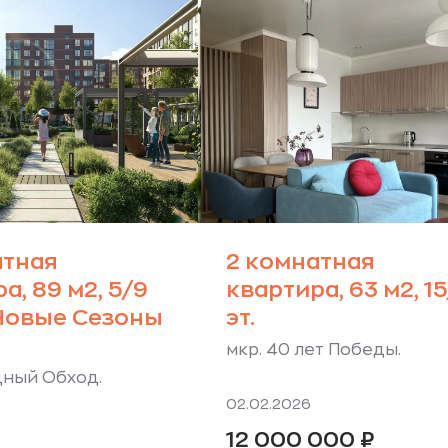
атная
2 комнатная
а, 89 м2, 5/9
квартира, 63 м2, 15
 Новые Сезоны
эт.
мкр. 40 лет Победы.
дный Обход.
02.02.2026
12 000 000
₽