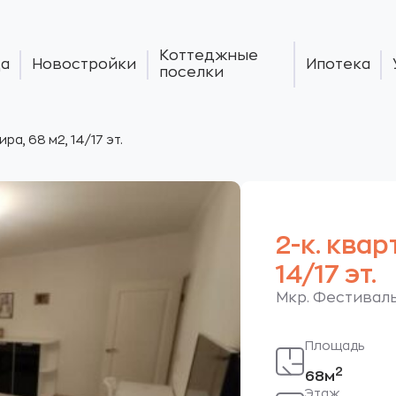
Коттеджные
а
Новостройки
Ипотека
поселки
ира, 68 м2, 14/17 эт.
2-к. квар
14/17 эт.
Мкр. Фестиваль
Площадь
2
68м
Этаж