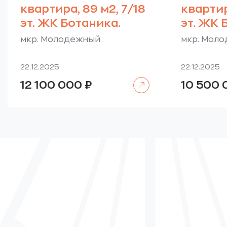
квартира, 89 м2, 7/18
квартира
эт. ЖК Ботаника.
эт. ЖК 
мкр. Молодежный.
мкр. Моло
22.12.2025
22.12.2025
Читать далее
12 100 000
₽
10 500