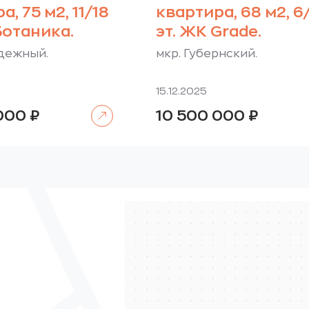
, 75 м2, 11/18
квартира, 68 м2, 6
Ботаника.
эт. ЖК Grade.
дежный.
мкр. Губернский.
15.12.2025
Читать далее
 000
₽
10 500 000
₽