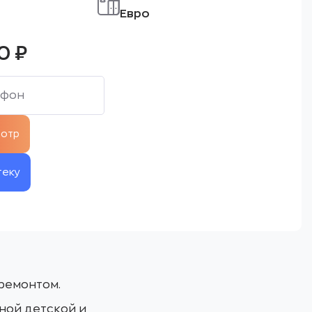
Евро
00
₽
теку
ремонтом.
ной детской и