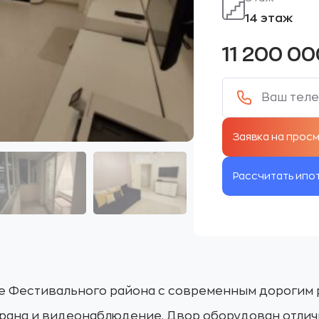
14 этаж
11 200 0
Рассчитать ипо
е Фестивального района с современным дорогим 
храна и видеонаблюдение. Двор оборудован отлич