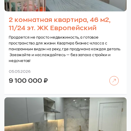
2 комнатная квартира, 46 м2,
11/24 эт. ЖК Европейский
Продается не просто недвижимость, а готовое
пространство для жизни. Квартира бизнес-класса с
панорамным видом на реку, где продумана каждая деталь.
Заезжайте и наслаждайтесь — без запаха стройки и
недочетов!
05.05.2026
Читать далее
9 100 000
₽