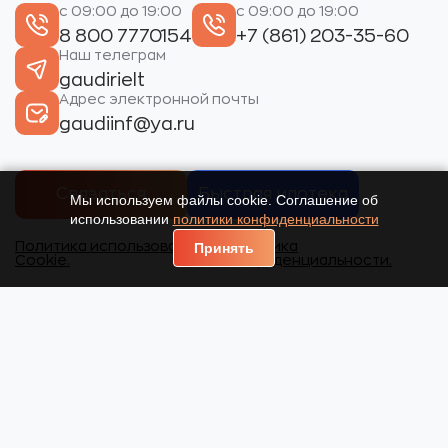
с 09:00 до 19:00
с 09:00 до 19:00
8 800 7770154
+7 (861) 203-35-60
Наш телеграм
gaudirielt
Адрес электронной почты
gaudiinf@ya.ru
Связаться
Быстрая ипотека
Мы используем файлы cookie. Соглашение об
использовании
политики конфиденциальности
Политика использования
Политика
Принять
Cookie.
конфиденциальности.