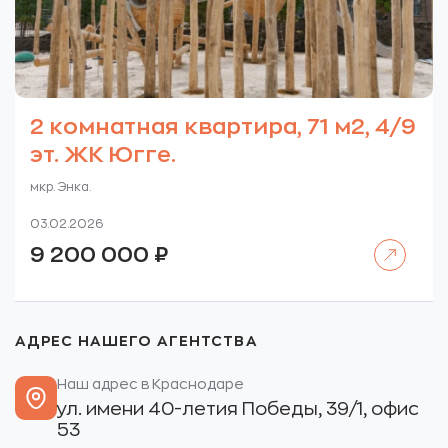
2 комнатная квартира, 71 м2, 4/9
эт. ЖК Югге.
мкр. Энка.
03.02.2026
Читать далее
9 200 000
₽
АДРЕС НАШЕГО АГЕНТСТВА
Наш адрес в Краснодаре
ул. имени 40-летия Победы, 39/1, офис
53