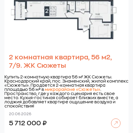
2 комнатная квартира, 56 м2,
7/9. ЖК Сюжеты
Купить 2-комнатную квартира 56 м² ЖК Сюжеты.
Краснодарский край, пос. Знаменский, жилой комплекс
«Сюжеты».
Продается 2-комнатная квартира
площадью 56 м
²
в
микрорайоне «Сюжеты»
.
Пространство, где у каждого сценария есть свое
место. Кухня-гостиная собирает близких вместе, а
лоджия добавляет квартире ощущение воздуха и
спокойствия!
20.06.2026
Читать далее
5 712 000
₽