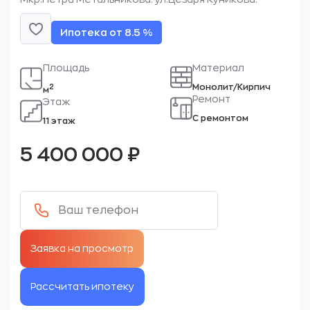
Ипотека от 8.5 %
Площадь
Материал
Монолит/Кирпич
2
м
Ремонт
Этаж
С ремонтом
11 этаж
5 400 000
₽
Рассчитать ипотеку