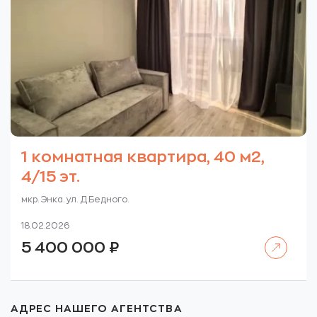
1 комнатная квартира, 40 м2,
4/15 эт.
мкр. Энка. ул. Д.Бедного.
18.02.2026
Читать далее
5 400 000
₽
АДРЕС НАШЕГО АГЕНТСТВА