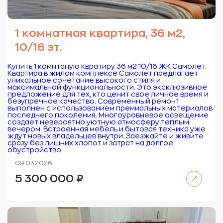
1 комнатная квартира, 36 м2,
10/16 эт.
Купить 1 комнтаную квратиру 36 м2 10/16 ЖК Самолет.
Квартира в жилом комплексе Самолет предлагает
уникальное сочетание высокого стиля и
максимальной функциональности. Это эксклюзивное
предложение для тех, кто ценит свое личное время и
безупречное качество. Современный ремонт
выполнен с использованием премиальных материалов
последнего поколения. Многоуровневое освещение
создает невероятно уютную атмосферу теплым
вечером. Встроенная мебель и бытовая техника уже
ждут новых владельцев внутри. Заезжайте и живите
сразу без лишних хлопот и затрат на долгое
обустройство.
09.03.2026
Читать далее
5 300 000
₽