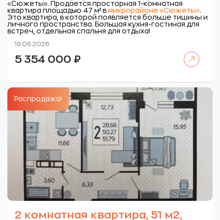
«Сюжеты».
Продается просторная 1-комнатная
квартира площадью 47 м² в
микрорайоне «Сюжеты»
.
Это квартира, в которой появляется больше тишины и
личного пространства. Большая кухня-гостиная для
встреч, отдельная спальня для отдыха!
19.06.2026
Читать далее
5 354 000
₽
Распродажа!
2 комнатная квартира, 51 м2,