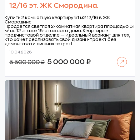
12/16 эт. ЖК Смородина.
Купить 2 комнатную квартиру 51 м2 12/16 в ЖК
Смородина.
Продается светлая 2-комнатная квартира площадью 51
м² на 12 этаже 16-этажного дома. Квартира в
предчистовой отделке — идеальный вариант для тех,
кто хочет реализовать свой дизайн-проект без
демонтажа и лишних затрат!
10.04.2026
Читать далее
Первоначальная
Текущая
5 000 000
₽
5 500 000
₽
цена
цена:
составляла
5
5
000
500
000 ₽.
000 ₽.