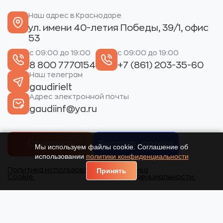
Наш адрес в Краснодаре
ул. имени 40-летия Победы, 39/1, офис
53
с 09:00 до 19:00
с 09:00 до 19:00
8 800 7770154
+7 (861) 203-35-60
Наш телеграм
gaudirielt
Адрес электронной почты
gaudiinf@ya.ru
Связаться
Быстрая ипотека
Мы используем файлы cookie. Соглашение об
использовании
политики конфиденциальности
Политика использования
Политика
Принять
Cookie.
конфиденциальности.