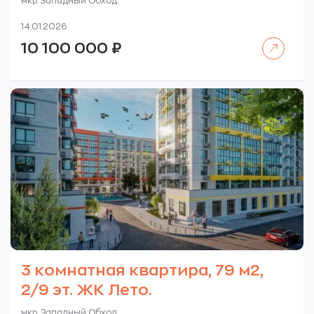
мкр. Западный Обход.
14.01.2026
Читать далее
10 100 000
₽
3 комнатная квартира, 79 м2,
2/9 эт. ЖК Лето.
мкр. Западный Обход.