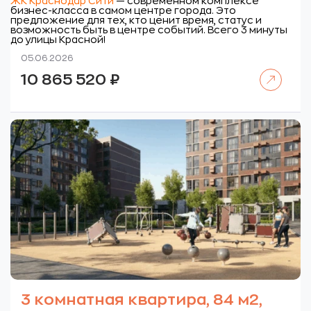
ЖК Краснодар Сити
— современном комплексе
бизнес-класса в самом центре города. Это
предложение для тех, кто ценит время, статус и
возможность быть в центре событий. Всего 3 минуты
до улицы Красной!
05.06.2026
Читать далее
10 865 520
₽
3 комнатная квартира, 84 м2,