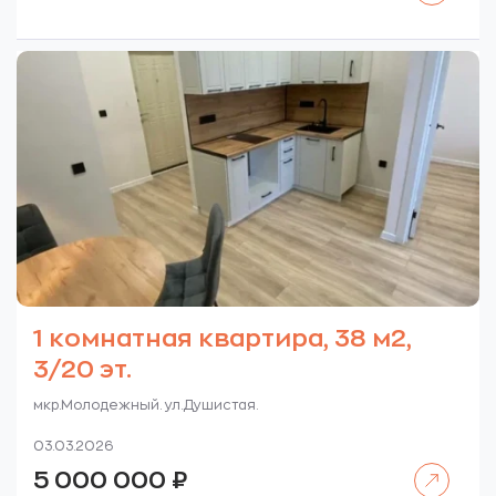
1 комнатная квартира, 38 м2,
3/20 эт.
мкр.Молодежный. ул.Душистая.
03.03.2026
Читать далее
5 000 000
₽