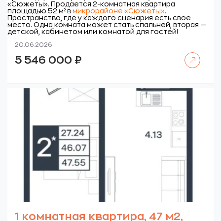
«Сюжеты».
Продается 2-комнатная квартира
площадью 52 м² в
микрорайоне «Сюжеты»
.
Пространство, где у каждого сценария есть свое
место. Одна комната может стать спальней, вторая —
детской, кабинетом или комнатой для гостей!
20.06.2026
Читать далее
5 546 000
₽
1 комнатная квартира, 47 м2,