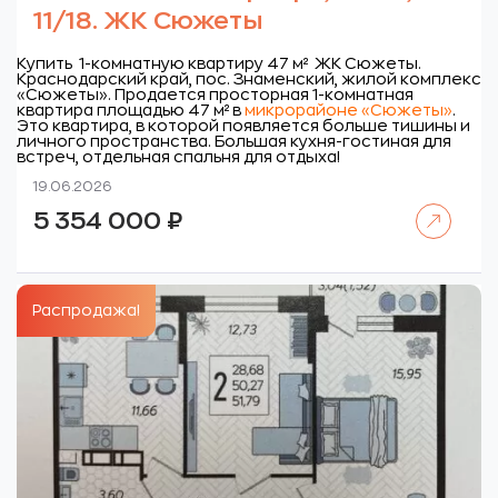
11/18. ЖК Сюжеты
Купить 1-комнатную квартиру 47 м² ЖК Сюжеты.
Краснодарский край, пос. Знаменский, жилой комплекс
«Сюжеты».
Продается просторная 1-комнатная
квартира площадью 47 м² в
микрорайоне «Сюжеты»
.
Это квартира, в которой появляется больше тишины и
личного пространства. Большая кухня-гостиная для
встреч, отдельная спальня для отдыха!
19.06.2026
Читать далее
5 354 000
₽
Распродажа!