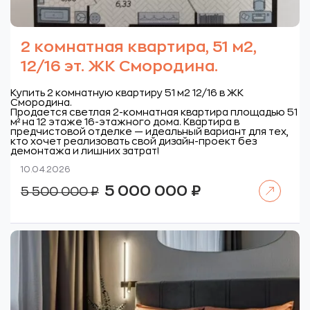
2 комнатная квартира, 51 м2,
12/16 эт. ЖК Смородина.
Купить 2 комнатную квартиру 51 м2 12/16 в ЖК
Смородина.
Продается светлая 2-комнатная квартира площадью 51
м² на 12 этаже 16-этажного дома. Квартира в
предчистовой отделке — идеальный вариант для тех,
кто хочет реализовать свой дизайн-проект без
демонтажа и лишних затрат!
10.04.2026
Читать далее
Первоначальная
Текущая
5 000 000
₽
5 500 000
₽
цена
цена:
составляла
5
5
000
500
000 ₽.
000 ₽.