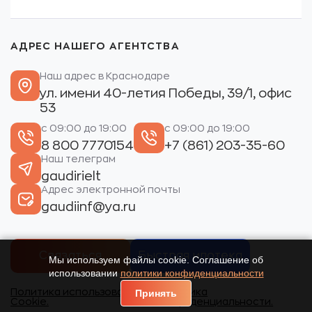
АДРЕС НАШЕГО АГЕНТСТВА
Наш адрес в Краснодаре
ул. имени 40-летия Победы, 39/1, офис
53
с 09:00 до 19:00
с 09:00 до 19:00
8 800 7770154
+7 (861) 203-35-60
Наш телеграм
gaudirielt
Адрес электронной почты
gaudiinf@ya.ru
Связаться
Быстрая ипотека
Мы используем файлы cookie. Соглашение об
использовании
политики конфиденциальности
Политика использования
Политика
Принять
Cookie.
конфиденциальности.