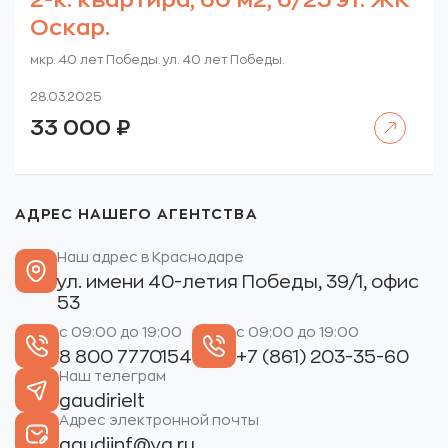
2-к. квартира, 60 м2, 6/25 эт. ЖК
Оскар.
мкр. 40 лет Победы. ул. 40 лет Победы.
28.03.2025
Читать далее
33 000
₽
АДРЕС НАШЕГО АГЕНТСТВА
Наш адрес в Краснодаре
ул. имени 40-летия Победы, 39/1, офис
53
с 09:00 до 19:00
с 09:00 до 19:00
8 800 7770154
+7 (861) 203-35-60
Наш телеграм
gaudirielt
Адрес электронной почты
gaudiinf@ya.ru