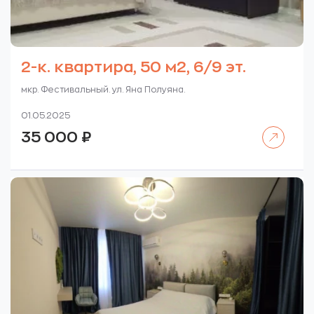
2-к. квартира, 50 м2, 6/9 эт.
мкр. Фестивальный. ул. Яна Полуяна.
01.05.2025
Читать далее
35 000
₽