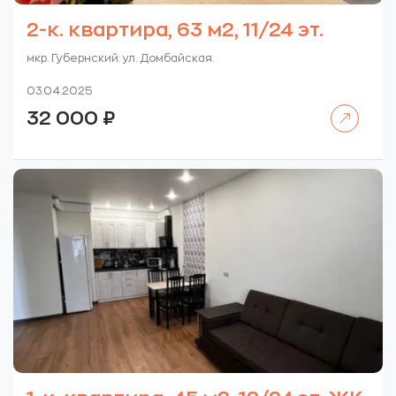
2-к. квартира, 63 м2, 11/24 эт.
мкр. Губернский. ул. Домбайская.
03.04.2025
Читать далее
32 000
₽