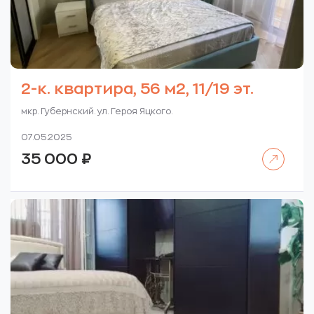
2-к. квартира, 56 м2, 11/19 эт.
мкр. Губернский. ул. Героя Яцкого.
07.05.2025
Читать далее
35 000
₽