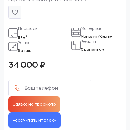
Площадь
Материал
Монолит/Кирпич
2
57м
Ремонт
Этаж
С ремонтом
5 этаж
34 000
₽
Рассчитать ипотеку